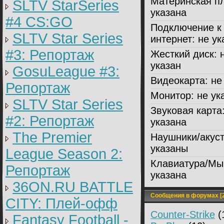
Материнская пл
SLTV StarSeries
указана
#4 CS:GO
Подключение к
SLTV Star Series
интернет:
не ук
#3: Репортаж
Жесткий диск:
н
указан
GosuLeague #3:
Видеокарта:
не 
Репортаж
Монитор:
не ук
SLTV Star Series
Звуковая карта
#2: Репортаж
указана
The Premier
Наушники/акуст
указаны
League Season 2:
Клавиатура/Мы
Репортаж
указана
36ON.RU BATTLE
Сообщения в форумах [2
CITY: Плей-офф
Counter-Strike
(
Fantasy Football -