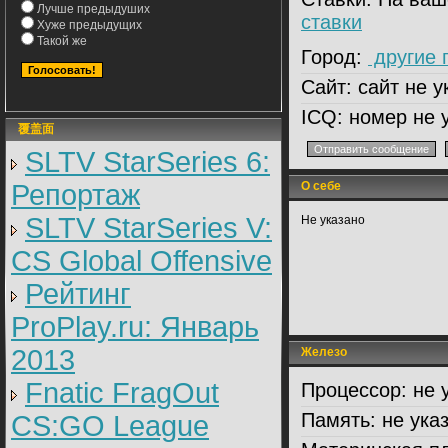
Лучше предыдуших
ставки
Хуже предыдущих
Такой же
Город:
другие 
Сайт:
сайт не у
ICQ:
номер не 
覆盖面
SLTV StarSeries 6:
Репортаж
О себе
SLTV StarSeries V:
Не указано
CS Global Offensive
Рейтинг
ProPlay.ru: Январь
2013
Железо
Fnatic FragOut
Процессор:
не 
Память:
не ука
CS:GO League