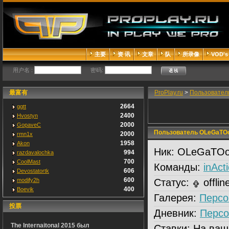
主要
资 讯
文章
队
所录像
VOD's
用户名 :
密码:
最富有
ProPlay.ru
>
Пользовател
2664
ggtt
2400
Hvostyn
2000
GopaveC
Пользователь OLeGaTO
2000
rmn1x
1958
Akon
Ник:
OLeGaTO
994
razdavalochka
700
CoolMast
Команды:
inAct
606
Devostatortk
600
modify2h
Статус:
offlin
400
Boevik
Галерея:
Персо
投票
Дневник:
Персо
The Internaitonal 2015 был
Ставки:
На ваш