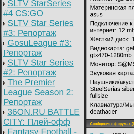
SLTV StarSeries
Материнская пл
#4 CS:GO
asus
SLTV Star Series
Подключение к
интернет:
12 m
#3: Репортаж
Жесткий диск:
1
GosuLeague #3:
Видеокарта:
gef
Репортаж
gtx470-1280mb
SLTV Star Series
Монитор:
S@M
#2: Репортаж
Звуковая карта
The Premier
Наушники/акуст
SteelSerias sibe
League Season 2:
fullsize
Репортаж
Клавиатура/Мы
36ON.RU BATTLE
deathader
CITY: Плей-офф
Сообщения в форумах [6
Fantasy Football -