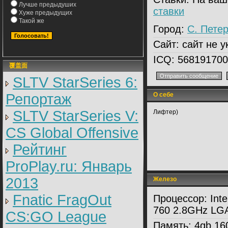
Лучше предыдуших
ставки
Хуже предыдущих
Такой же
Город:
С. Петер
Сайт:
сайт не у
ICQ:
568191700
覆盖面
SLTV StarSeries 6:
Репортаж
О себе
SLTV StarSeries V:
Лифтер)
CS Global Offensive
Рейтинг
ProPlay.ru: Январь
2013
Железо
Fnatic FragOut
Процессор:
Inte
760 2.8GHz LG
CS:GO League
Память:
4gb 16