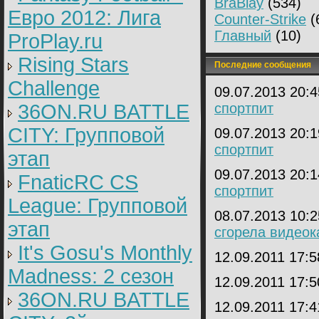
BraBlay
(534)
Евро 2012: Лига
Counter-Strike
(
Главный
(10)
ProPlay.ru
Rising Stars
Последние сообщения
Challenge
09.07.2013 20:
36ON.RU BATTLE
спортпит
CITY: Групповой
09.07.2013 20:
спортпит
этап
09.07.2013 20:
FnaticRC CS
спортпит
League: Групповой
08.07.2013 10:
этап
сгорела видеок
It's Gosu's Monthly
12.09.2011 17:
Madness: 2 сезон
12.09.2011 17:
36ON.RU BATTLE
12.09.2011 17: