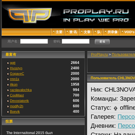
主要
资 讯
文章
队
所录像
VOD's
用户名 :
密码:
最富有
ProPlay.ru
>
Пользовател
2664
ggtt
2400
Hvostyn
2000
GopaveC
Пользователь CHL3NOVA
2000
rmn1x
1958
Akon
Ник:
CHL3NOVA
994
razdavalochka
700
CoolMast
Команды:
Зарег
606
Devostatortk
600
modify2h
Статус:
offlin
400
Boevik
Галерея:
Персо
投票
Дневник:
Персо
The Internaitonal 2015 был
Ставки:
На ваш