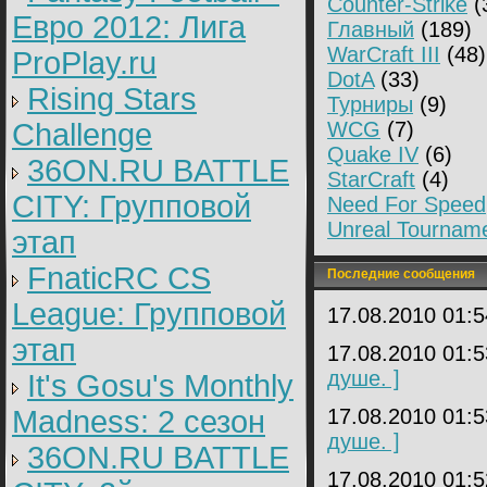
Counter-Strike
(
Евро 2012: Лига
Главный
(189)
WarCraft III
(48)
ProPlay.ru
DotA
(33)
Rising Stars
Турниры
(9)
Challenge
WCG
(7)
Quake IV
(6)
36ON.RU BATTLE
StarCraft
(4)
CITY: Групповой
Need For Speed
Unreal Tournam
этап
FnaticRC CS
Последние сообщения
League: Групповой
17.08.2010 01:
этап
17.08.2010 01:
душе. ]
It's Gosu's Monthly
Madness: 2 сезон
17.08.2010 01:
душе. ]
36ON.RU BATTLE
17.08.2010 01: