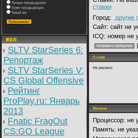
Лучше предыдуших
ставки
Хуже предыдущих
Такой же
Город:
другие 
Сайт:
сайт не у
ICQ:
номер не 
覆盖面
SLTV StarSeries 6:
Репортаж
О себе
SLTV StarSeries V:
Не указано
CS Global Offensive
Рейтинг
ProPlay.ru: Январь
2013
Железо
Fnatic FragOut
Процессор:
не 
Память:
не ука
CS:GO League