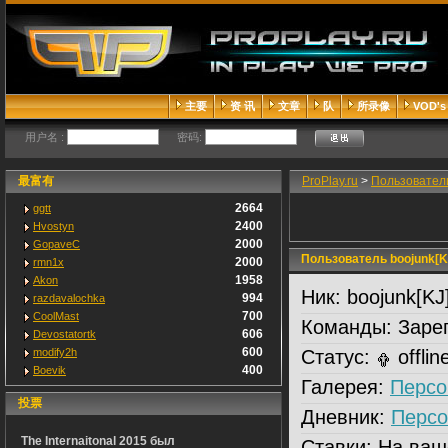
主要
资 讯
文章
队
所录像
VOD's
用户名 :
密码:
最富有
ProPlay.ru
>
Пользовател
2664
ggtt
2400
Hvostyn
2000
GopaveC
Пользователь boojunk[K
2000
rmn1x
1958
Akon
Ник:
boojunk[KJ
994
razdavalochka
700
CoolMast
Команды:
Зарег
606
Devostatortk
600
modify2h
Статус:
offlin
400
Boevik
Галерея:
Персо
投票
Дневник:
Персо
The Internaitonal 2015 был
Ставки:
На ваш