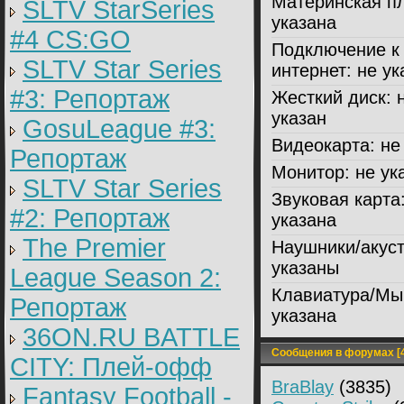
Материнская пл
SLTV StarSeries
указана
#4 CS:GO
Подключение к
SLTV Star Series
интернет:
не ук
#3: Репортаж
Жесткий диск:
н
указан
GosuLeague #3:
Видеокарта:
не 
Репортаж
Монитор:
не ук
SLTV Star Series
Звуковая карта
#2: Репортаж
указана
The Premier
Наушники/акуст
указаны
League Season 2:
Клавиатура/Мы
Репортаж
указана
36ON.RU BATTLE
Сообщения в форумах [4
CITY: Плей-офф
BraBlay
(3835)
Fantasy Football -