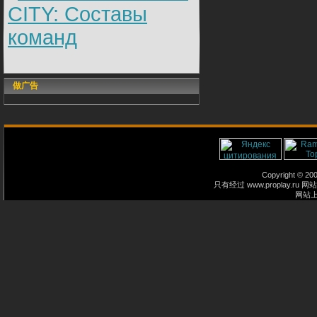
CITY: Составы
команд
做广告
Copyright © 2
只有经过 www.proplay
网站