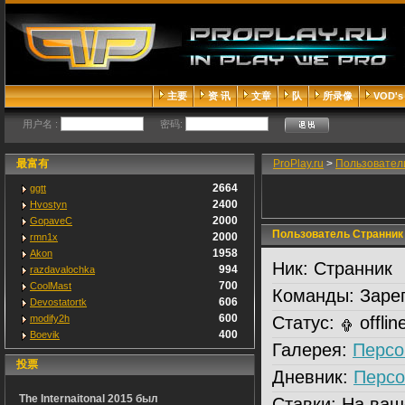
主要
资 讯
文章
队
所录像
VOD's
用户名 :
密码:
最富有
ProPlay.ru
>
Пользовател
2664
ggtt
2400
Hvostyn
2000
GopaveC
Пользователь Странник
2000
rmn1x
1958
Akon
Ник:
Странник
994
razdavalochka
700
CoolMast
Команды:
Зарег
606
Devostatortk
600
modify2h
Статус:
offlin
400
Boevik
Галерея:
Персо
投票
Дневник:
Персо
The Internaitonal 2015 был
Ставки:
На ваш