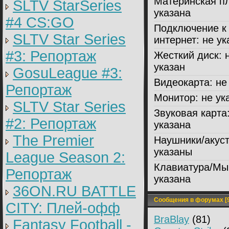
Материнская пл
SLTV StarSeries
указана
#4 CS:GO
Подключение к
SLTV Star Series
интернет:
не ук
#3: Репортаж
Жесткий диск:
н
указан
GosuLeague #3:
Видеокарта:
не 
Репортаж
Монитор:
не ук
SLTV Star Series
Звуковая карта
#2: Репортаж
указана
The Premier
Наушники/акуст
указаны
League Season 2:
Клавиатура/Мы
Репортаж
указана
36ON.RU BATTLE
Сообщения в форумах [9
CITY: Плей-офф
BraBlay
(81)
Fantasy Football -