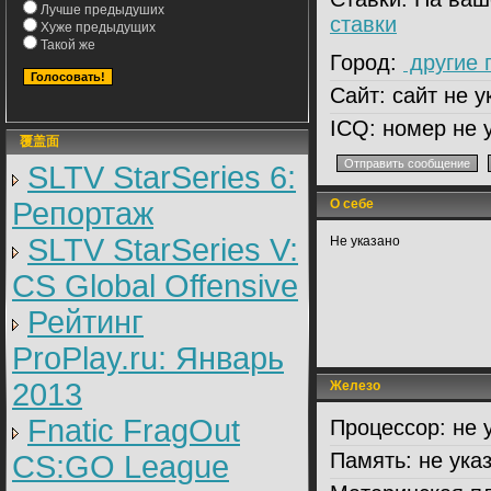
Лучше предыдуших
ставки
Хуже предыдущих
Такой же
Город:
другие 
Сайт:
сайт не у
ICQ:
номер не 
覆盖面
SLTV StarSeries 6:
Репортаж
О себе
SLTV StarSeries V:
Не указано
CS Global Offensive
Рейтинг
ProPlay.ru: Январь
2013
Железо
Fnatic FragOut
Процессор:
не 
Память:
не ука
CS:GO League