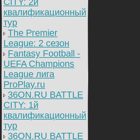
CITY: 2й
квалификационный
тур
The Premier
League: 2 cезон
Fantasy Football -
UEFA Champions
League лига
ProPlay.ru
36ON.RU BATTLE
CITY: 1й
квалификационный
тур
36ON.RU BATTLE