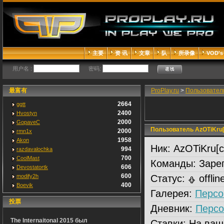
主要
资 讯
文章
队
所录像
VOD's
用户名 :
密码:
最富有
ProPlay.ru
>
Пользовател
2664
ggtt
2400
Hvostyn
2000
GopaveC
Пользователь AzOTiKru[
2000
rmn1x
1958
Akon
Ник:
AzOTiKru[c
994
razdavalochka
700
CoolMast
Команды:
Зарег
606
Devostatortk
600
modify2h
Статус:
offlin
400
Boevik
Галерея:
Персо
投票
Дневник:
Персо
The Internaitonal 2015 был
Ставки:
На ваш