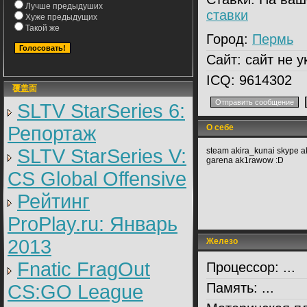
Лучше предыдуших
ставки
Хуже предыдущих
Такой же
Город:
Пермь
Сайт:
сайт не у
ICQ:
9614302
覆盖面
SLTV StarSeries 6:
Репортаж
О себе
SLTV StarSeries V:
steam akira_kunai skype 
garena ak1rawow :D
CS Global Offensive
Рейтинг
ProPlay.ru: Январь
2013
Железо
Fnatic FragOut
Процессор:
...
Память:
...
CS:GO League