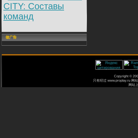
CITY: Составы
команд
做广告
Copyright © 2
只有经过 www.proplay
网站