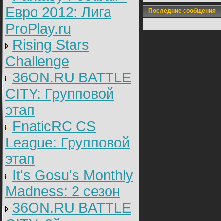
Евро 2012: Лига
Последние сообщения
ProPlay.ru
Rising Stars
Challenge
36ON.RU BATTLE
CITY: Групповой
этап
FnaticRC CS
League: Групповой
этап
It's Gosu's Monthly
Madness: 2 сезон
36ON.RU BATTLE