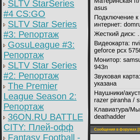
Материнская пл
SLTV StarSeries
asus
#4 CS:GO
Подключение к
SLTV Star Series
интернет:
domr
#3: Репортаж
Жесткий диск:
.
GosuLeague #3:
Видеокарта:
nvi
geforce pcx 5750
Репортаж
Монитор:
sams
SLTV Star Series
943n
#2: Репортаж
Звуковая карта
указана
The Premier
Наушники/акуст
League Season 2:
razer piranha / 
Репортаж
Клавиатура/Мы
36ON.RU BATTLE
deathadder
CITY: Плей-офф
Сообщения в форумах [0
Fantasy Football -