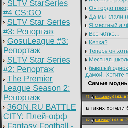
SLTV StarSeries
Он гордо гово
#4 CS:GO
Да мы клали на
SLTV Star Series
Я местный а ч
#3: Репортаж
Все ч0тко...
GosuLeague #3:
Кепка?
Репортаж
Теперь он хоть
SLTV Star Series
Местная школо
#2: Репортаж
бывшый однокл
дамой. Хотите 
The Premier
Самые модные
League Season 2:
Репортаж
#1
01.03.10 
CC.Greedy
36ON.RU BATTLE
а таких хотели 
CITY: Плей-офф
#2
01.03.10 17
CM Punk
Fantasy Football -