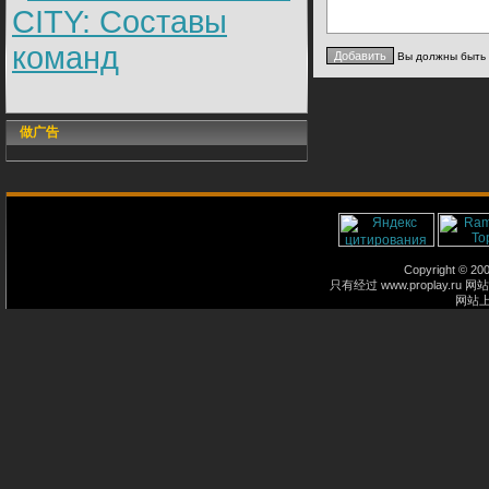
CITY: Составы
команд
Вы должны быть
做广告
Copyright © 2
只有经过 www.proplay
网站