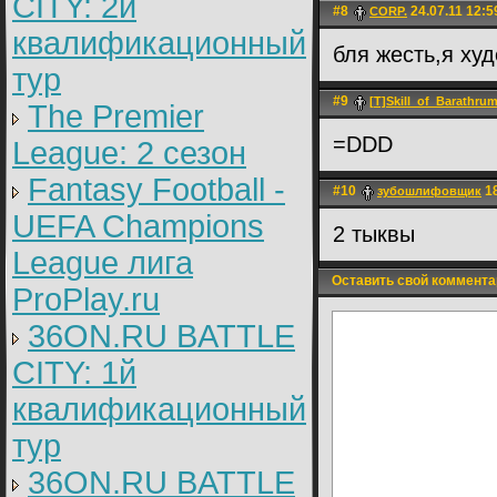
CITY: 2й
#8
24.07.11 12:5
CORP.
квалификационный
бля жесть,я худ
тур
#9
[T]Skill_of_Barathru
The Premier
=DDD
League: 2 cезон
Fantasy Football -
#10
18
зубошлифовщик
UEFA Champions
2 тыквы
League лига
Оставить свой коммента
ProPlay.ru
36ON.RU BATTLE
CITY: 1й
квалификационный
тур
36ON.RU BATTLE