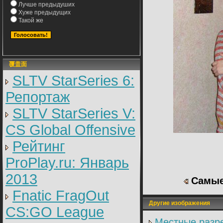
Лучше предыдуших
Хуже предыдущих
Такой же
覆盖面
SLTV StarSeries 6:
Репортаж
SLTV StarSeries V:
CS Global Offensive
Рейтинг
ProPlay.ru: Январь
2013
Самые
Fnatic FragOut
Другие изображения
CS:GO League
Местные разре