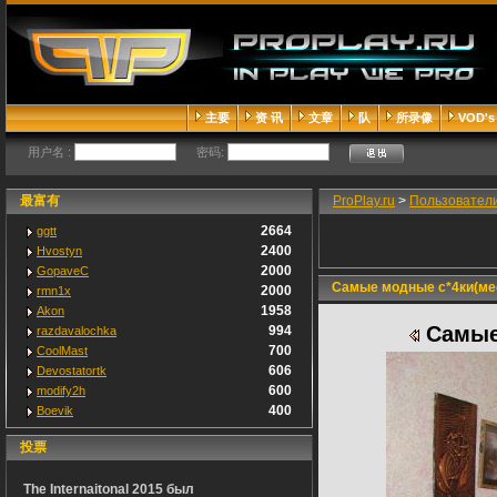
主要
资 讯
文章
队
所录像
VOD's
用户名 :
密码:
最富有
ProPlay.ru
>
Пользовател
2664
ggtt
2400
Hvostyn
2000
GopaveC
Самые модные с*4ки(ме
2000
rmn1x
1958
Akon
Самые
994
razdavalochka
700
CoolMast
606
Devostatortk
600
modify2h
400
Boevik
投票
The Internaitonal 2015 был