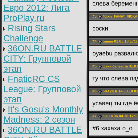
слева беременн
Евро 2012: Лига
ProPlay.ru
#3
40tkiy_FANAT_VICKA
Rising Stars
соски
Challenge
#4
01.03.10 17:2
tumаn
36ON.RU BATTLE
oyaebu развалю
CITY: Групповой
этап
#5
01.03
фейк белвеста
FnaticRC CS
ту что слева пз
League: Групповой
#6
14.03.10 0
bRAZILR
этап
усавец ты где ё
It's Gosu's Monthly
#7
06.04.10 17:1
h3LL0
Madness: 2 сезон
36ON.RU BATTLE
#6 хахаха о_о