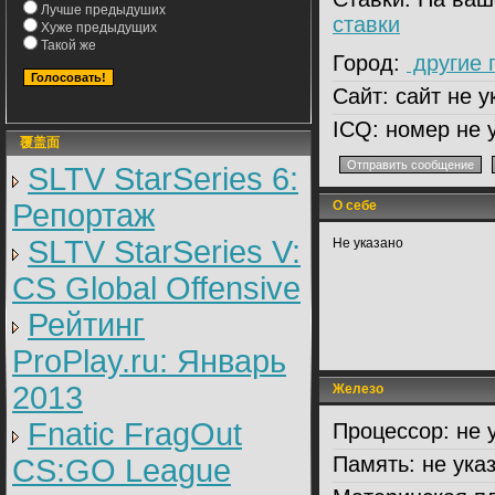
Лучше предыдуших
ставки
Хуже предыдущих
Такой же
Город:
другие 
Сайт:
сайт не у
ICQ:
номер не 
覆盖面
SLTV StarSeries 6:
Репортаж
О себе
SLTV StarSeries V:
Не указано
CS Global Offensive
Рейтинг
ProPlay.ru: Январь
2013
Железо
Fnatic FragOut
Процессор:
не 
Память:
не ука
CS:GO League