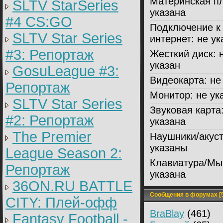
Материнская пл
SLTV StarSeries
указана
#4 CS:GO
Подключение к
SLTV Star Series
интернет:
не ук
#3: Репортаж
Жесткий диск:
н
указан
GosuLeague #3:
Видеокарта:
не 
Репортаж
Монитор:
не ук
SLTV Star Series
Звуковая карта
#2: Репортаж
указана
The Premier
Наушники/акуст
указаны
League Season 2:
Клавиатура/Мы
Репортаж
указана
36ON.RU BATTLE
Сообщения в форумах [5
CITY: Плей-офф
BraBlay
(461)
Fantasy Football -