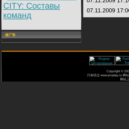
07.11.2009 17:
CITY: Составы
07.11.2009 17:
команд
做广告
Copyright © 2
只有经过 www.proplay
网站