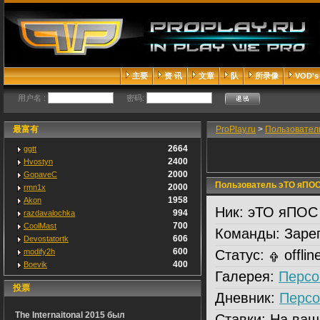
主要
资 讯
文章
队
所录像
VOD's
用户名 :
密码:
最富有
ProPlay.ru
>
Пользовател
2664
ggtt
2400
Hvostyn
2000
GopaveC
Пользователь эТО яПО
2000
rmn1x
1958
Akon
Ник:
эТО яПОС
994
razdavalochka
700
CoolMast
Команды:
Зарег
606
Devostatortk
600
modify2h
Статус:
offlin
400
Boevik
Галерея:
Персо
投票
Дневник:
Персо
The Internaitonal 2015 был
Ставки:
На ваш