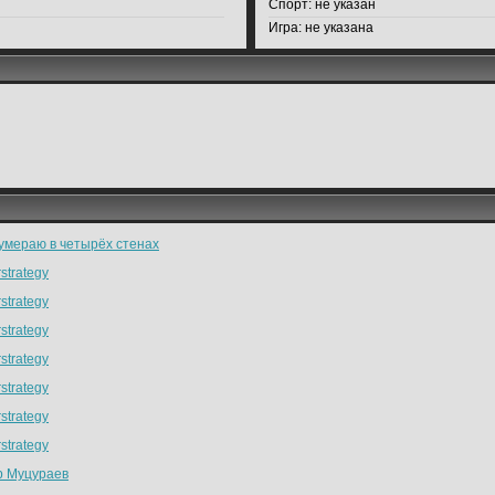
Спорт:
не указан
Игра:
не указана
 умераю в четырёх стенах
strategy
strategy
strategy
strategy
strategy
strategy
strategy
р Муцураев