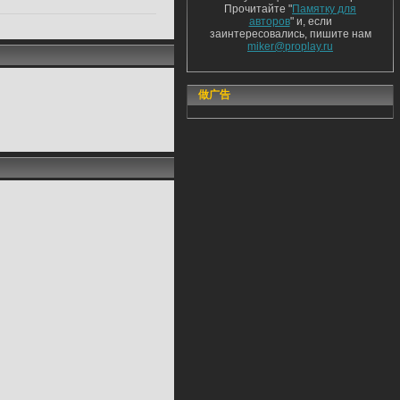
Прочитайте "
Памятку для
авторов
" и, если
заинтересовались, пишите нам
miker@proplay.ru
做广告