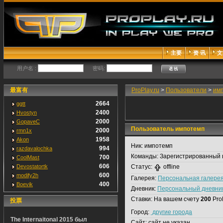
主要
资 讯
文
用户名 :
密码:
最富有
ProPlay.ru
>
Пользователи
>
им
2664
ggtt
2400
Hvostyn
2000
GopaveC
Пользователь импотемп
2000
rmn1x
1958
Akon
Ник:
импотемп
994
razdavalochka
Команды:
Зарегистрированный 
700
CoolMast
606
Devostatortk
Статус:
offline
600
modify2h
Галерея:
Персональная галере
400
Boevik
Дневник:
Персональный дневни
Ставки:
На вашем счету
200
Pro
投票
Город:
другие города
The Internaitonal 2015 был
Сайт:
сайт не указан