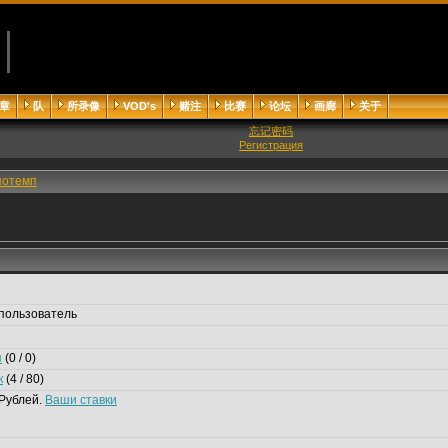
章
队
所录像
VOD's
赌注
比赛
论坛
画廊
关于
忘记密码
Регистрация
потемп
пользователь
я
(0 / 0)
к
(4 / 80)
Рублей.
Ваши ставки