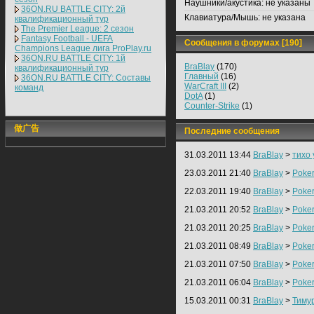
Наушники/акустика:
не указаны
36ON.RU BATTLE CITY: 2й
Клавиатура/Мышь:
не указана
квалификационный тур
The Premier League: 2 cезон
Fantasy Football - UEFA
Сообщения в форумах [190]
Champions League лига ProPlay.ru
36ON.RU BATTLE CITY: 1й
BraBlay
(170)
квалификационный тур
Главный
(16)
36ON.RU BATTLE CITY: Составы
WarCraft III
(2)
команд
DotA
(1)
Counter-Strike
(1)
做广告
Последние сообщения
31.03.2011 13:44
BraBlay
>
тихо
23.03.2011 21:40
BraBlay
>
Poker
22.03.2011 19:40
BraBlay
>
Poker
21.03.2011 20:52
BraBlay
>
Poker
21.03.2011 20:25
BraBlay
>
Poker
21.03.2011 08:49
BraBlay
>
Poker
21.03.2011 07:50
BraBlay
>
Poker
21.03.2011 06:04
BraBlay
>
Poker
15.03.2011 00:31
BraBlay
>
Тиму