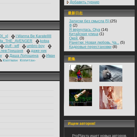
Добавить турнир
最新日志
Записки без смысла [5]
(25)
Ф
(2)
Я вернулась. Olya
(14)
Китайская улица
(1)
[X_x]
I Wanna Be Karatelllll
Окей.
(3)
Uta_THE_AVENGER
kotqa
Ранетки: Новая любовь. Ча...
(5)
sluff - wtf
umbro-boy
Кадровые перестановки
(8)
 лев Гришаня
даже ник
у
Даша Лопошена
Иван
图集
Картман_Копетан-
толька
ТUТАН ХYЕCОC FUКI
ЫЙ
УлЫбКа КэМеРоН ДиАз
т см3ха
Яичко-поэт
Ищем авторов!
ProPlay.ru ищет новых авторов.