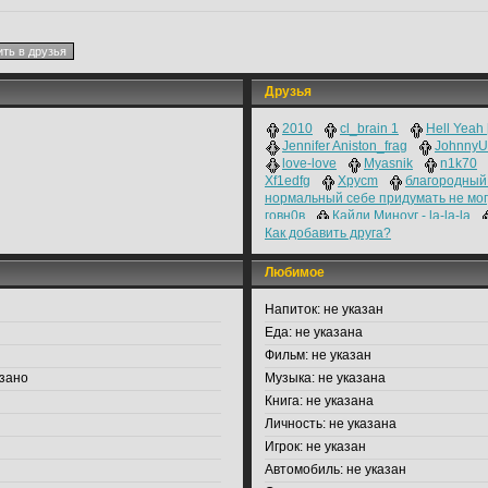
Друзья
2010
cl_brain 1
Hell Yeah 
Jennifer Aniston_frag
Johnny
love-love
Myasnik
n1k70
Xf1edfg
Xpycm
благородный
нормальный себе придумать не мог
говн0в
Кайли Миноуг - la-la-la
Как добавить друга?
Очевидность
мозга нет
Она
MРAЗЬ АРA3И EБAНAТ BOЛOCAT
[СИСОС]
УСовец
Я плачу о
Любимое
ЯПОС.
Напиток:
не указан
Еда:
не указана
Фильм:
не указан
зано
Музыка:
не указана
Книга:
не указана
Личность:
не указана
Игрок:
не указан
Автомобиль:
не указан