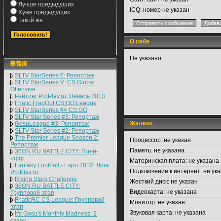
Лучше предыдуших
ICQ:
номер не указан
Хуже предыдущих
Такой же
О себе
Не указано
覆盖面
SLTV StarSeries 6: Репортаж
SLTV StarSeries V: CS Global
Offensive
Рейтинг ProPlay.ru: Январь 2013
Fnatic FragOut CS:GO League
SLTV StarSeries #4 CS:GO
SLTV Star Series #3: Репортаж
Железо
GosuLeague #3: Репортаж
SLTV Star Series #2: Репортаж
The Premier League Season 2:
Процессор:
не указан
Репортаж
Память:
не указана
36ON.RU BATTLE CITY: Плей-
офф
Материнская плата:
не указана
Fantasy Football - Евро 2012: Лига
Подключение к интернет:
не ука
ProPlay.ru
Rising Stars Challenge
Жесткий диск:
не указан
36ON.RU BATTLE CITY:
Видеокарта:
не указана
Групповой этап
FnaticRC CS League: Групповой
Монитор:
не указан
этап
Звуковая карта:
не указана
It's Gosu's Monthly Madness: 2
сезон