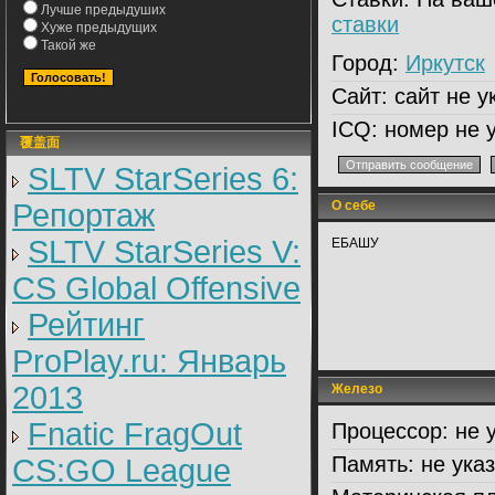
Лучше предыдуших
ставки
Хуже предыдущих
Такой же
Город:
Иркутск
Сайт:
сайт не у
ICQ:
номер не у
覆盖面
SLTV StarSeries 6:
Репортаж
О себе
SLTV StarSeries V:
ЕБАШУ
CS Global Offensive
Рейтинг
ProPlay.ru: Январь
2013
Железо
Fnatic FragOut
Процессор:
не 
Память:
не ука
CS:GO League