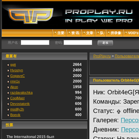
主要
资 讯
文章
队
所录像
VOD's
用户名 :
密码:
最富有
ProPlay.ru
>
Пользовател
2664
ggtt
2400
Hvostyn
2000
GopaveC
Пользователь Orbit4eG[Я
2000
rmn1x
1958
Akon
Ник:
Orbit4eG[Я
994
razdavalochka
700
CoolMast
Команды:
Зарег
606
Devostatortk
600
modify2h
Статус:
offlin
400
Boevik
Галерея:
Персо
投票
Дневник:
Персо
The Internaitonal 2015 был
Ставки:
На ваш