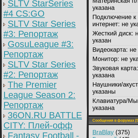
Материнская пл
SLTV StarSeries
указана
#4 CS:GO
Подключение к
SLTV Star Series
интернет:
не ук
#3: Репортаж
Жесткий диск:
н
указан
GosuLeague #3:
Видеокарта:
не 
Репортаж
Монитор:
не ук
SLTV Star Series
Звуковая карта
#2: Репортаж
указана
The Premier
Наушники/акуст
указаны
League Season 2:
Клавиатура/Мы
Репортаж
указана
36ON.RU BATTLE
Сообщения в форумах [5
CITY: Плей-офф
BraBlay
(375)
Fantasy Football -