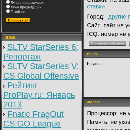
Лучше предыдуших
ставки
Хуже предыдущих
Такой же
Город:
другие 
Сайт:
сайт не у
ICQ:
номер не у
覆盖面
SLTV StarSeries 6:
Репортаж
О себе
SLTV StarSeries V:
Не указано
CS Global Offensive
Рейтинг
ProPlay.ru: Январь
2013
Железо
Fnatic FragOut
Процессор:
не 
Память:
не ука
CS:GO League