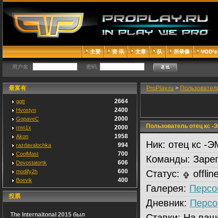
主要
资 讯
文章
队
所录像
VOD's
用户名 :
密码:
最富有
ProPlay.ru
>
Пользовател
2664
ggtt
2400
Hvostyn
2000
GopaveC
Пользователь отец кс -
2000
rmn1x
1958
Akon
Ник:
отец кс -Э
994
razdavalochka
700
CoolMast
Команды:
Зарег
606
Devostatortk
600
modify2h
Статус:
offlin
400
Boevik
Галерея:
Персо
投票
Дневник:
Персо
The Internaitonal 2015 был
Ставки:
На ваш