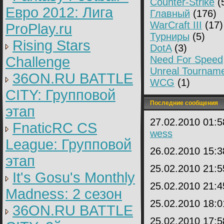
Counter-Strike
(
Евро 2012: Лига
Главный
(176)
WarCraft III
(17)
ProPlay.ru
Турниры
(5)
Rising Stars
DotA
(3)
Challenge
Need For Speed
Unreal Tournam
36ON.RU BATTLE
WCG
(1)
CITY: Групповой
Последние сообщения
этап
27.02.2010 01:
FnaticRC CS
wess
League: Групповой
26.02.2010 15:
этап
25.02.2010 21:
It's Gosu's Monthly
25.02.2010 21:
Madness: 2 сезон
25.02.2010 18:
36ON.RU BATTLE
25.02.2010 17: