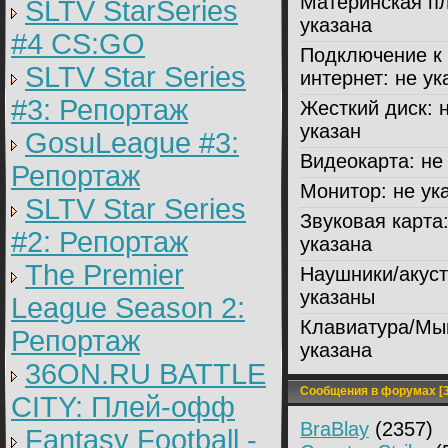
Материнская пл
SLTV StarSeries
указана
#4 CS:GO
Подключение к
SLTV Star Series
интернет:
не ук
#3: Репортаж
Жесткий диск:
н
указан
GosuLeague #3:
Видеокарта:
не 
Репортаж
Монитор:
не ук
SLTV Star Series
Звуковая карта
#2: Репортаж
указана
The Premier
Наушники/акуст
указаны
League Season 2:
Клавиатура/Мы
Репортаж
указана
36ON.RU BATTLE
Сообщения в форумах [3
CITY: Плей-офф
BraBlay
(2357)
Fantasy Football -