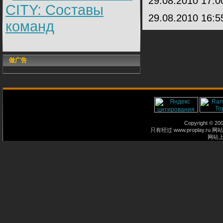
29.08.2010 17:
CITY: Составы
29.08.2010 16:
команд
做广告
Copyright © 2
只有经过 www.proplay
网站