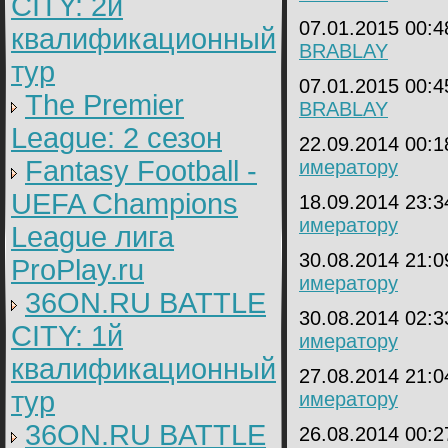
CITY: 2й
07.01.2015 00:
квалификационный
BRABLAY
тур
07.01.2015 00:
The Premier
BRABLAY
League: 2 cезон
22.09.2014 00:
Fantasy Football -
имератору
UEFA Champions
18.09.2014 23:
имератору
League лига
30.08.2014 21:
ProPlay.ru
имератору
36ON.RU BATTLE
30.08.2014 02:
CITY: 1й
имератору
квалификационный
27.08.2014 21:
тур
имератору
36ON.RU BATTLE
26.08.2014 00: