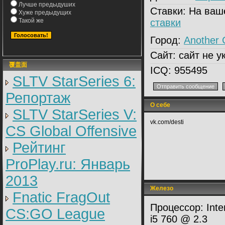
Лучше предыдуших
Ставки:
На ваш
Хуже предыдущих
Такой же
ставки
Город:
Another 
Сайт:
сайт не у
覆盖面
ICQ:
955495
SLTV StarSeries 6:
Репортаж
О себе
SLTV StarSeries V:
vk.com/desti
CS Global Offensive
Рейтинг
ProPlay.ru: Январь
2013
Железо
Fnatic FragOut
Процессор:
Inte
CS:GO League
i5 760 @ 2.3