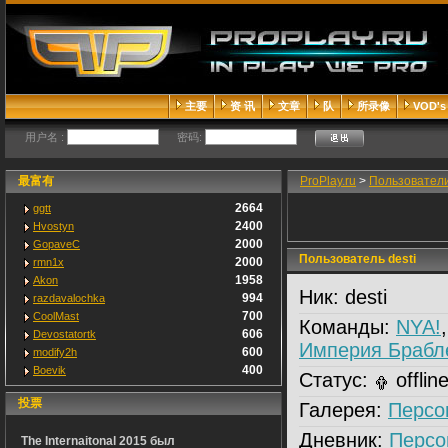
主要
资 讯
文章
队
所录像
VOD's
用户名 :
密码:
最富有
ProPlay.ru
>
Пользовател
2664
ggtt
2400
Hvostyn
2000
GopaveC
Пользователь desti
2000
rmn1x
1958
Akon
Ник:
desti
994
razdavalochka
700
CoolMast
Команды:
NYA!
606
Devostatortk
Империя Брабл
600
modify2h
400
Boevik
Статус:
offlin
投票
Галерея:
Персо
Дневник:
Персо
The Internaitonal 2015 был