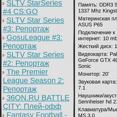
SLTV StarSeries
Память:
DDR3 5
#4 CS:GO
1337 Mhz Kings
Материнская пл
SLTV Star Series
ASUS P65
#3: Репортаж
Подключение к
GosuLeague #3:
интернет:
10 mbi
Репортаж
Жесткий диск:
1
SLTV Star Series
Видеокарта:
Pal
GeForce GTX 4
#2: Репортаж
Sonic
The Premier
Монитор:
20'
League Season 2:
Звуковая карта:
Репортаж
7.1
Наушники/акуст
36ON.RU BATTLE
Sennheiser hd 2
CITY: Плей-офф
Клавиатура/Мы
Fantasy Football -
MS 3.0