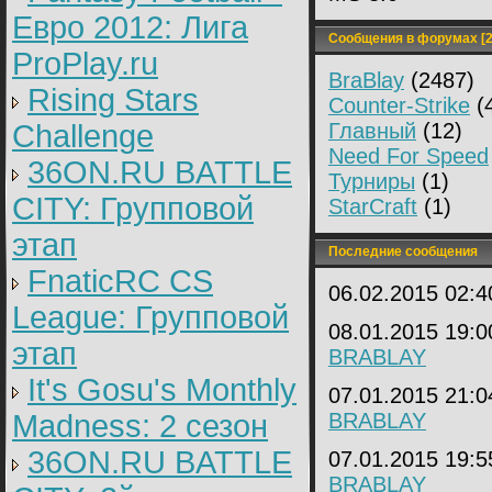
Евро 2012: Лига
Сообщения в форумах [2
ProPlay.ru
BraBlay
(2487)
Rising Stars
Counter-Strike
(
Challenge
Главный
(12)
Need For Speed
36ON.RU BATTLE
Турниры
(1)
CITY: Групповой
StarCraft
(1)
этап
Последние сообщения
FnaticRC CS
06.02.2015 02:
League: Групповой
08.01.2015 19:
этап
BRABLAY
It's Gosu's Monthly
07.01.2015 21:
Madness: 2 сезон
BRABLAY
36ON.RU BATTLE
07.01.2015 19:
BRABLAY