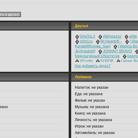
Друзья
0HaToL3
ABAsrazzo
aNte
c0m1cs
f4l.Heartoff-.-
I Wan
Karatellll[снова_бан]
I Wanna Be 
Jey[madebl]
JOНNNY BRAVO
Nекультурный UNэстетик
peemo
Xf1edfg
БОРОВ
Гараж 36
Как добавить друга?
Очевидность
Никита Джигурда a
Полезняшкuн
Я плачу от см3ха
Любимое
Напиток:
не указан
Еда:
не указана
Фильм:
не указан
зано
Музыка:
не указана
Книга:
не указана
Личность:
не указана
Игрок:
не указан
Автомобиль:
не указан