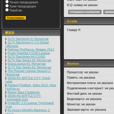
Лучше предыдуших
ICQ:
номер не указан
Хуже предыдущих
Такой же
О себе
Гламур !!!
覆盖面
SLTV StarSeries 6: Репортаж
SLTV StarSeries V: CS Global
Offensive
Рейтинг ProPlay.ru: Январь 2013
Fnatic FragOut CS:GO League
SLTV StarSeries #4 CS:GO
SLTV Star Series #3: Репортаж
Железо
GosuLeague #3: Репортаж
SLTV Star Series #2: Репортаж
The Premier League Season 2:
Процессор:
не указан
Репортаж
Память:
не указана
36ON.RU BATTLE CITY: Плей-
офф
Материнская плата:
не указана
Fantasy Football - Евро 2012: Лига
Подключение к интернет:
не ука
ProPlay.ru
Rising Stars Challenge
Жесткий диск:
не указан
36ON.RU BATTLE CITY:
Видеокарта:
не указана
Групповой этап
FnaticRC CS League: Групповой
Монитор:
не указан
этап
Звуковая карта:
не указана
It's Gosu's Monthly Madness: 2
сезон