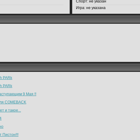
Спорт:
не указан
Игра:
не указана
h PARk
h PARk
аступающим 9 Мая !!
аля COMEBACK
т и такое...
4
но
 Пистон!!!