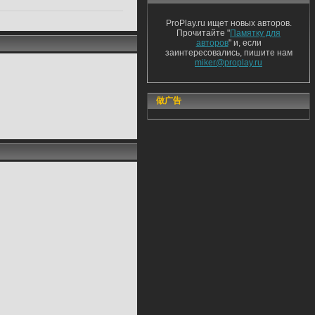
ProPlay.ru ищет новых авторов.
Прочитайте "
Памятку для
авторов
" и, если
заинтересовались, пишите нам
miker@proplay.ru
做广告