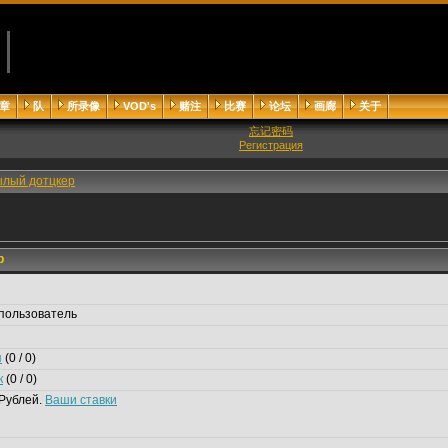
章
队
所录像
VOD's
赌注
比赛
论坛
画廊
关于
忘记密码
Регистрация
ылый дотцкер
р
пользователь
я
(0 / 0)
к
(0 / 0)
Рублей.
Ваши ставки