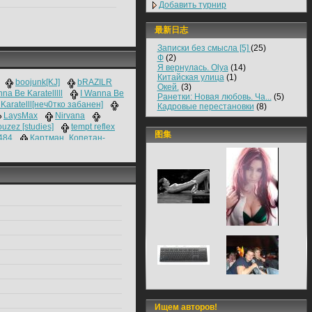
Добавить турнир
最新日志
Записки без смысла [5]
(25)
Ф
(2)
Я вернулась. Olya
(14)
Китайская улица
(1)
boojunk[KJ]
bRAZILR
Окей.
(3)
na Be Karatelllll
I Wanna Be
Ранетки: Новая любовь. Ча...
(5)
Karatelll[неч0тко забанен]
Кадровые перестановки
(8)
LаysMax
Nirvana
uzez [studies]
tempt reflex
图集
484
Картман_Копетан-
ka drz
ОЛЕЖ4
ЯПОС
Ищем авторов!