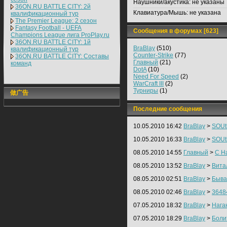
Наушники/акустика:
не указаны
36ON.RU BATTLE CITY: 2й
Клавиатура/Мышь:
не указана
квалификационный тур
The Premier League: 2 cезон
Fantasy Football - UEFA
Сообщения в форумах [623]
Champions League лига ProPlay.ru
36ON.RU BATTLE CITY: 1й
BraBlay
(510)
квалификационный тур
Counter-Strike
(77)
36ON.RU BATTLE CITY: Составы
Главный
(21)
команд
DotA
(10)
Need For Speed
(2)
WarCraft III
(2)
Турниры
(1)
做广告
Последние сообщения
10.05.2010 16:42
BraBlay
>
SOUt
10.05.2010 16:33
BraBlay
>
SOUt
08.05.2010 14:55
Главный
>
С Н
08.05.2010 13:52
BraBlay
>
Вит
08.05.2010 02:51
BraBlay
>
Бывае
08.05.2010 02:46
BraBlay
>
3648
07.05.2010 18:32
BraBlay
>
Нага
07.05.2010 18:29
BraBlay
>
Болит