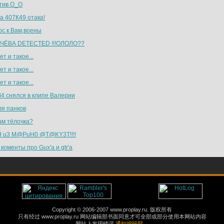
тив О_О
а 407К49 отака!
ос к Вам,воены
ЧЁВА DETECTED !!!ОЛОЛО??
т и такое...
т и такое...
т и такое...
l4 снялся в клипе Валерии
ля панков
ам тёлочка?
 u3 M@PuH0 @T@KY3T!!!!
c коменты про Gux'a и gtr'a
Copyright © 2006-2007 www.proplay.ru. 版权所有
只有经过 www.proplay.ru 网站编辑部书面同意才可全部或部分使用本网站内容
网站上发现错误
通知编辑部。