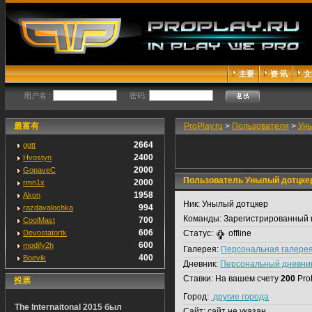
主要
资 讯
文
用户名 :
密码:
最富有
ProPlay.ru
>
Пользователи
>
Ун
2664
ggtt
2400
Hvostyn
2000
GopaveC
Пользователь Унылый дотцке
2000
rmn1x
1958
Akon
Ник:
Унылый дотцкер
994
razdavalochka
Команды:
Зарегистрированный 
700
CoolMast
606
Devostatortk
Статус:
offline
600
modify2h
Галерея:
Персональная галере
400
Boevik
Дневник:
Персональный дневни
Ставки:
На вашем счету
200
Pro
投票
Город:
другие города
The Internaitonal 2015 был
Сайт:
сайт не указан