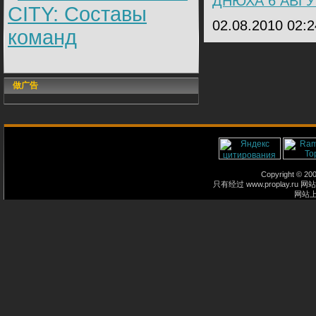
ДНЮХА 6 АВГУ
CITY: Составы
02.08.2010 02:
команд
做广告
Copyright © 2
只有经过 www.proplay
网站