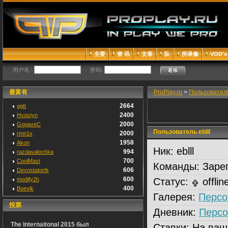
主要
资 讯
文章
队
所录像
VOD's
用户名 :
密码:
最富有
ProPlay.ru
>
Пользовател
2664
ggtt
2400
Hvostyn
2000
GopaveC
Пользователь eblll
2000
rmn1x
1958
Akon
Ник:
eblll
994
razdavalochka
700
CoolMast
Команды:
Зарег
606
Devostatortk
600
modify2h
Статус:
offlin
400
Boevik
Галерея:
Персо
投票
Дневник:
Персо
The Internaitonal 2015 был
Ставки:
На ваш