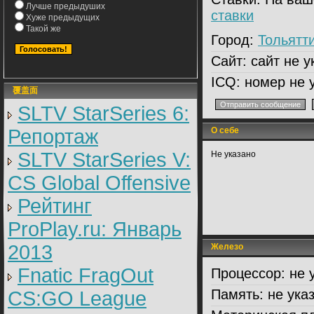
Лучше предыдуших
ставки
Хуже предыдущих
Такой же
Город:
Тольятт
Сайт:
сайт не у
ICQ:
номер не 
覆盖面
SLTV StarSeries 6:
Репортаж
О себе
SLTV StarSeries V:
Не указано
CS Global Offensive
Рейтинг
ProPlay.ru: Январь
2013
Железо
Fnatic FragOut
Процессор:
не 
Память:
не ука
CS:GO League