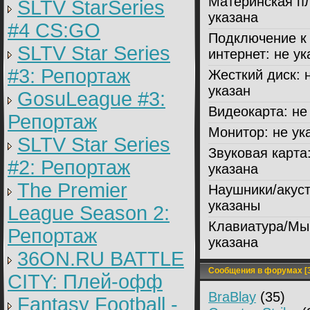
Материнская пл
SLTV StarSeries
указана
#4 CS:GO
Подключение к
SLTV Star Series
интернет:
не ук
#3: Репортаж
Жесткий диск:
н
указан
GosuLeague #3:
Видеокарта:
не 
Репортаж
Монитор:
не ук
SLTV Star Series
Звуковая карта
#2: Репортаж
указана
The Premier
Наушники/акуст
указаны
League Season 2:
Клавиатура/Мы
Репортаж
указана
36ON.RU BATTLE
Сообщения в форумах [3
CITY: Плей-офф
BraBlay
(35)
Fantasy Football -