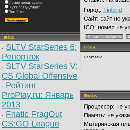
Лучше предыдуших
Хуже предыдущих
Город:
Finland
Такой же
Сайт:
сайт не ук
ICQ:
номер не ук
覆盖面
SLTV StarSeries 6:
О себе
Репортаж
Не указано
SLTV StarSeries V:
CS Global Offensive
Рейтинг
ProPlay.ru: Январь
Железо
2013
Процессор:
не ук
Fnatic FragOut
Память:
не указ
CS:GO League
Материнская пла