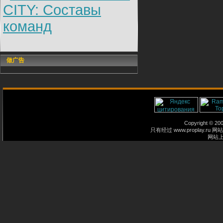
CITY: Составы
команд
做广告
Copyright © 2
只有经过 www.proplay
网站