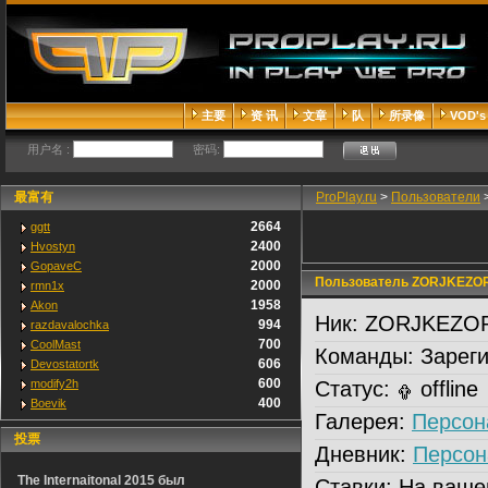
主要
资 讯
文章
队
所录像
VOD's
用户名 :
密码:
最富有
ProPlay.ru
>
Пользователи
2664
ggtt
2400
Hvostyn
2000
GopaveC
Пользователь ZORJKEZO
2000
rmn1x
1958
Akon
Ник:
ZORJKEZO
994
razdavalochka
700
CoolMast
Команды:
Зареги
606
Devostatortk
600
modify2h
Статус:
offline
400
Boevik
Галерея:
Персон
投票
Дневник:
Персон
The Internaitonal 2015 был
Ставки:
На ваше