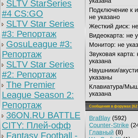
указана
SLTV StarSeries
Подключение к и
#4 CS:GO
не указано
SLTV Star Series
Жесткий диск:
не
#3: Репортаж
Видеокарта:
не у
GosuLeague #3:
Монитор:
не ука
Репортаж
Звуковая карта:
указана
SLTV Star Series
Наушники/акусти
#2: Репортаж
указаны
The Premier
Клавиатура/Мыш
League Season 2:
указана
Репортаж
Сообщения в форумах [62
36ON.RU BATTLE
BraBlay
(592)
CITY: Плей-офф
Counter-Strike
(2
Главный
(8)
Fantasy Football -