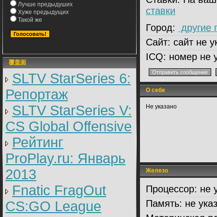
Лучше предыдуших
ставки
Хуже предыдущих
Такой же
Город:
другие 
Сайт:
сайт не у
ICQ:
номер не 
覆盖面
SLTV StarSeries 6:
Репортаж
О себе
SLTV StarSeries V:
Не указано
CS Global Offensive
Рейтинг
ProPlay.ru: Январь
2013
Железо
Fnatic FragOut
Процессор:
не 
Память:
не ука
CS:GO League