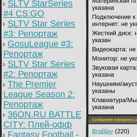
Материнская пл
SLTV StarSeries
указана
#4 CS:GO
Подключение к
SLTV Star Series
интернет:
не ук
#3: Репортаж
Жесткий диск:
н
указан
GosuLeague #3:
Видеокарта:
не 
Репортаж
Монитор:
не ук
SLTV Star Series
Звуковая карта
#2: Репортаж
указана
The Premier
Наушники/акуст
указаны
League Season 2:
Клавиатура/Мы
Репортаж
указана
36ON.RU BATTLE
Сообщения в форумах [2
CITY: Плей-офф
BraBlay
(220)
Fantasy Football -