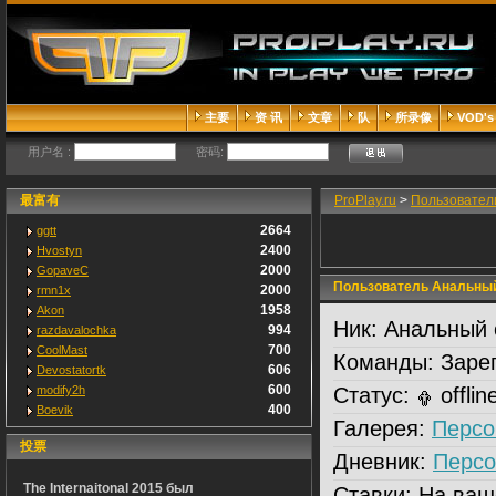
主要
资 讯
文章
队
所录像
VOD's
用户名 :
密码:
最富有
ProPlay.ru
>
Пользовател
2664
ggtt
2400
Hvostyn
2000
GopaveC
Пользователь Анальный
2000
rmn1x
1958
Akon
Ник:
Анальный 
994
razdavalochka
700
CoolMast
Команды:
Зарег
606
Devostatortk
600
modify2h
Статус:
offlin
400
Boevik
Галерея:
Персо
投票
Дневник:
Персо
The Internaitonal 2015 был
Ставки:
На ваш