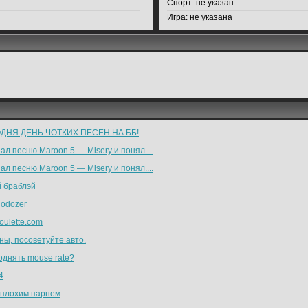
Спорт:
не указан
Игра:
не указана
ДНЯ ДЕНЬ ЧОТКИХ ПЕСЕН НА ББ!
л песню Maroon 5 — Misery и понял....
л песню Maroon 5 — Misery и понял....
й браблэй
hodozer
oulette.com
ны, посоветуйте авто.
однять mouse rate?
4
 плохим парнем