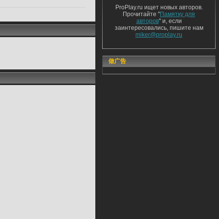
ProPlay.ru ищет новых авторов.
Прочитайте "
Памятку для
авторов
" и, если
заинтересовались, пишите нам
miker@proplay.ru
做广告