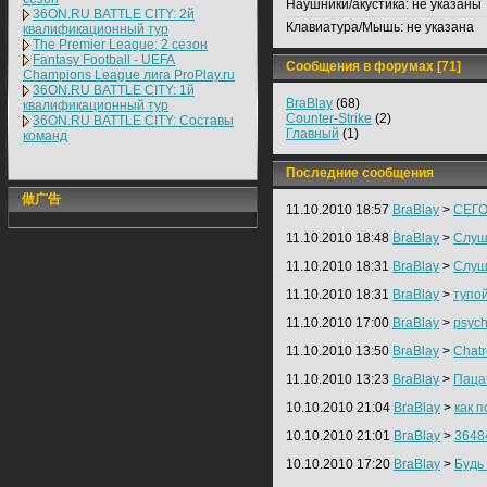
Наушники/акустика:
не указаны
36ON.RU BATTLE CITY: 2й
Клавиатура/Мышь:
не указана
квалификационный тур
The Premier League: 2 cезон
Fantasy Football - UEFA
Сообщения в форумах [71]
Champions League лига ProPlay.ru
36ON.RU BATTLE CITY: 1й
BraBlay
(68)
квалификационный тур
Counter-Strike
(2)
36ON.RU BATTLE CITY: Составы
Главный
(1)
команд
Последние сообщения
做广告
11.10.2010 18:57
BraBlay
>
СЕГО
11.10.2010 18:48
BraBlay
>
Слуша
11.10.2010 18:31
BraBlay
>
Слуша
11.10.2010 18:31
BraBlay
>
тупо
11.10.2010 17:00
BraBlay
>
psyc
11.10.2010 13:50
BraBlay
>
Chatr
11.10.2010 13:23
BraBlay
>
Паца
10.10.2010 21:04
BraBlay
>
как п
10.10.2010 21:01
BraBlay
>
3648
10.10.2010 17:20
BraBlay
>
Будь