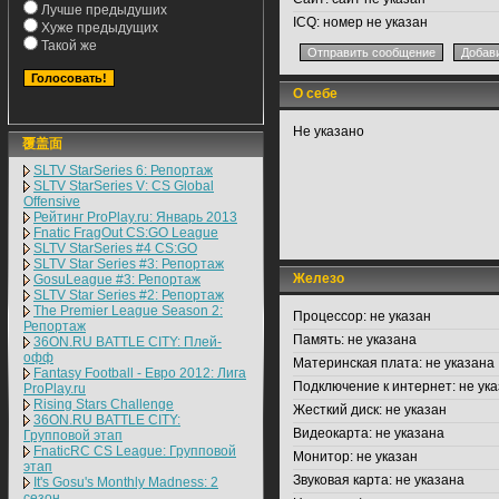
Лучше предыдуших
ICQ:
номер не указан
Хуже предыдущих
Такой же
О себе
Не указано
覆盖面
SLTV StarSeries 6: Репортаж
SLTV StarSeries V: CS Global
Offensive
Рейтинг ProPlay.ru: Январь 2013
Fnatic FragOut CS:GO League
SLTV StarSeries #4 CS:GO
SLTV Star Series #3: Репортаж
Железо
GosuLeague #3: Репортаж
SLTV Star Series #2: Репортаж
The Premier League Season 2:
Процессор:
не указан
Репортаж
Память:
не указана
36ON.RU BATTLE CITY: Плей-
офф
Материнская плата:
не указана
Fantasy Football - Евро 2012: Лига
Подключение к интернет:
не ука
ProPlay.ru
Rising Stars Challenge
Жесткий диск:
не указан
36ON.RU BATTLE CITY:
Видеокарта:
не указана
Групповой этап
FnaticRC CS League: Групповой
Монитор:
не указан
этап
Звуковая карта:
не указана
It's Gosu's Monthly Madness: 2
сезон