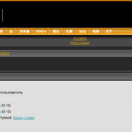
章
队
所录像
VOD's
赌注
比赛
论坛
画廊
关于
忘记密码
Регистрация
st.Shot
пользователь
я
(0 / 0)
к
(0 / 0)
Рублей.
Ваши ставки