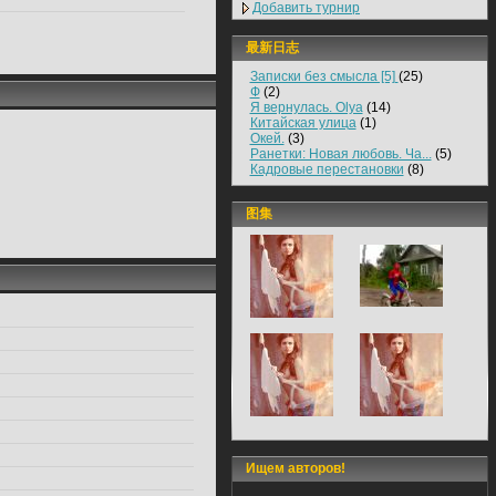
Добавить турнир
最新日志
Записки без смысла [5]
(25)
Ф
(2)
Я вернулась. Olya
(14)
Китайская улица
(1)
Окей.
(3)
Ранетки: Новая любовь. Ча...
(5)
Кадровые перестановки
(8)
图集
Ищем авторов!