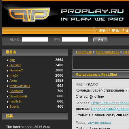
主要
资 讯
文
用户名 :
密码:
最富有
ProPlay.ru
>
Пользователи
>
Fir
2664
ggtt
2400
Hvostyn
2000
GopaveC
Пользователь First.Shot
2000
rmn1x
1958
Akon
Ник:
First.Shot
994
razdavalochka
Команды:
Зарегистрированный 
700
CoolMast
606
Devostatortk
Статус:
offline
600
modify2h
Галерея:
Персональная галере
400
Boevik
Дневник:
Персональный дневни
Ставки:
На вашем счету
200
Pro
投票
Город:
другие города
The Internaitonal 2015 был
Сайт:
сайт не указан