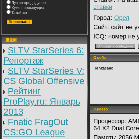
Лучше предыдуших
ставки
Хуже предыдущих
Такой же
Город:
Орел
Сайт:
сайт не у
ICQ:
номер не 
覆盖面
SLTV StarSeries 6:
Репортаж
О себе
SLTV StarSeries V:
Не указано
CS Global Offensive
Рейтинг
ProPlay.ru: Январь
2013
Железо
Fnatic FragOut
Процессор:
AMD
64 X2 Dual Cor
CS:GO League
Память:
2056 