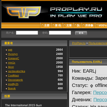
主要
资 讯
文章
队
所录像
VOD's
用户名 :
密码:
最富有
ProPlay.ru
>
Пользовател
2664
ggtt
2400
Hvostyn
2000
GopaveC
Пользователь EARLj
2000
rmn1x
1958
Akon
Ник:
EARLj
994
razdavalochka
700
CoolMast
Команды:
Зарег
606
Devostatortk
600
modify2h
Статус:
offlin
400
Boevik
Галерея:
Персо
投票
Дневник:
Персо
The Internaitonal 2015 был
Ставки:
На ваш