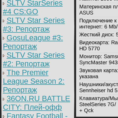
SLTV StarSeries
Материнская пл
#4 CS:GO
ASUS
SLTV Star Series
Подключение к
интернет:
6 Mb
#3: Репортаж
Жесткий диск:
5
GosuLeague #3:
Видеокарта:
Ra
Репортаж
HD 5770
SLTV Star Series
Монитор:
Sams
#2: Репортаж
SyncMaster 94
Звуковая карта
The Premier
указана
League Season 2:
Наушники/акуст
Репортаж
Sennheiser hd 
36ON.RU BATTLE
Клавиатура/Мы
SteelSeries 7G/ 
CITY: Плей-офф
+ Qck
Fantasy Football -