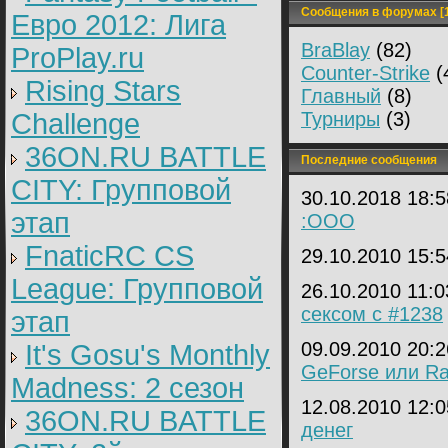
Сообщения в форумах [1
Евро 2012: Лига
BraBlay
(82)
ProPlay.ru
Counter-Strike
(
Rising Stars
Главный
(8)
Challenge
Турниры
(3)
36ON.RU BATTLE
Последние сообщения
CITY: Групповой
30.10.2018 18:
этап
:OOO
FnaticRC CS
29.10.2010 15:
League: Групповой
26.10.2010 11:
сексом с #1238
этап
09.09.2010 20:
It's Gosu's Monthly
GeForse или R
Madness: 2 сезон
12.08.2010 12:
36ON.RU BATTLE
денег