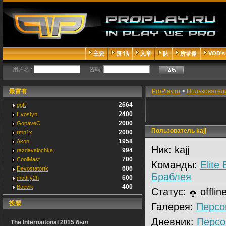
主要
资 讯
文章
队
所录像
VOD's
用户名 :
密码:
最富有
ProPlay.ru
>
Пользовател
2664
ggtt
2400
Hvostyn
2000
GopaveC
Пользователь kajj
2000
rmn1x
1958
Akon
Ник:
kajj
994
razdavalochka
700
CoolMast
Команды:
Elite
606
Devostatortk
Браблея
600
modify2h
400
Boevik
Статус:
offlin
投票
Галерея:
Персо
Дневник:
Персо
The Internaitonal 2015 был