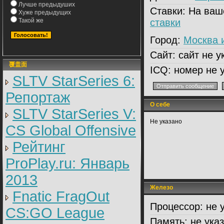
Лучше предыдуших
Ставки:
На ваш
Хуже предыдущих
Такой же
ставки
Город:
Москва 
Сайт:
сайт не у
覆盖面
ICQ:
номер не у
SLTV StarSeries 6:
Репортаж
О себе
SLTV StarSeries V:
Не указано
CS Global Offensive
Рейтинг
ProPlay.ru: Январь
2013
Железо
Fnatic FragOut
Процессор:
не 
CS:GO League
Память:
не ука