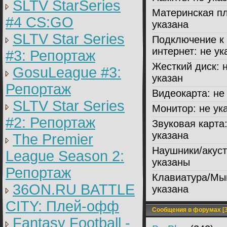
SLTV StarSeries
Материнская пл
#4 CS:GO
указана
SLTV Star Series
Подключение к
интернет:
не ук
#3: Репортаж
Жесткий диск:
н
GosuLeague #3:
указан
Репортаж
Видеокарта:
не 
SLTV Star Series
Монитор:
не ук
#2: Репортаж
Звуковая карта
указана
The Premier
Наушники/акуст
League Season 2:
указаны
Репортаж
Клавиатура/Мы
36ON.RU BATTLE
указана
CITY: Плей-офф
Сообщения в форумах [3
Fantasy Football -