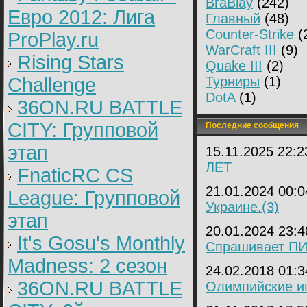
BraBlay
(242)
Евро 2012: Лига
Главный
(48)
Counter-Strike
(
ProPlay.ru
WarCraft III
(9)
Rising Stars
Quake III
(2)
Challenge
Турниры
(1)
DotA
(1)
36ON.RU BATTLE
CITY: Групповой
Последние сообщения
этап
15.11.2025 22:
ЛЕТ
FnaticRC CS
21.01.2024 00:
League: Групповой
Украине.(3)
этап
20.01.2024 23:
It's Gosu's Monthly
Спрашивает П
Madness: 2 сезон
24.02.2018 01:
36ON.RU BATTLE
Олимпийские иг