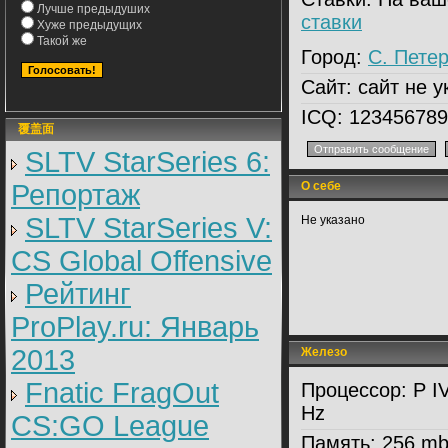
Лучше предыдуших
ставки
Хуже предыдущих
Такой же
Город:
С. Петер
Сайт:
сайт не у
ICQ:
123456789
覆盖面
SLTV StarSeries 6:
Репортаж
О себе
SLTV StarSeries V:
Не указано
CS Global Offensive
Рейтинг
ProPlay.ru: Январь
2013
Железо
Fnatic FragOut
Процессор:
P I
Hz
CS:GO League
Память:
256 m