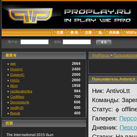
主要
资 讯
文章
队
所录像
VOD's
用户名 :
密码:
最富有
ProPlay.ru
>
Пользовател
2664
ggtt
2400
Hvostyn
2000
GopaveC
Пользователь AntivoLtt
2000
rmn1x
1958
Akon
Ник:
AntivoLtt
994
razdavalochka
700
CoolMast
Команды:
Зарег
606
Devostatortk
600
modify2h
Статус:
offlin
400
Boevik
Галерея:
Персо
投票
Дневник:
Персо
The Internaitonal 2015 был
Ставки:
На ваш