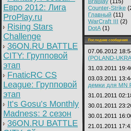
BraBlay
(115)
Евро 2012: Лига
Counter-Strike
(
Главный
(11)
ProPlay.ru
WarCraft III
(2)
Rising Stars
DotA
(1)
Challenge
Последние сообщения
36ON.RU BATTLE
07.06.2012 18:
CITY: Групповой
(POLAND-UKRA
этап
31.03.2011 19:
FnaticRC CS
03.03.2011 13:
League: Групповой
демки для MN P
этап
31.01.2011 02:
It's Gosu's Monthly
30.01.2011 23:
Madness: 2 сезон
30.01.2011 16:
36ON.RU BATTLE
21.01.2011 17: