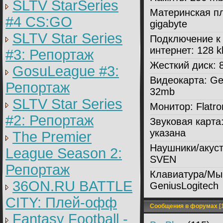
SLTV StarSeries
Материнская пл
#4 CS:GO
gigabyte
SLTV Star Series
Подключение к
интернет:
128 k
#3: Репортаж
Жесткий диск:
8
GosuLeague #3:
Видеокарта:
Ge
Репортаж
32mb
SLTV Star Series
Монитор:
Flatr
#2: Репортаж
Звуковая карта
указана
The Premier
Наушники/акуст
League Season 2:
SVEN
Репортаж
Клавиатура/Мы
36ON.RU BATTLE
GeniusLogitech
CITY: Плей-офф
Сообщения в форумах [1
Fantasy Football -