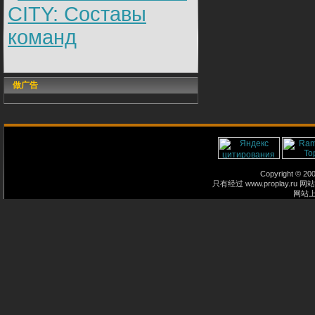
CITY: Составы
команд
做广告
Copyright © 2
只有经过 www.proplay
网站