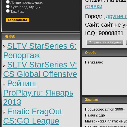
Лучше предыдуших
ставки
Хуже предыдущих
Такой же
Город:
другие 
Сайт:
сайт не у
ICQ:
90008881
覆盖面
SLTV StarSeries 6:
Репортаж
О себе
SLTV StarSeries V:
Не указано
CS Global Offensive
Рейтинг
ProPlay.ru: Январь
2013
Железо
Fnatic FragOut
Процессор:
athlon 3000+
Память:
1gb
CS:GO League
Материнская плата:
не у