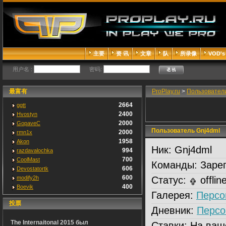
主要
资 讯
文章
队
所录像
VOD's
用户名 :
密码:
最富有
ProPlay.ru
>
Пользовател
2664
ggtt
2400
Hvostyn
2000
GopaveC
Пользователь Gnj4dml
2000
rmn1x
1958
Akon
Ник:
Gnj4dml
994
razdavalochka
700
CoolMast
Команды:
Зарег
606
Devostatortk
600
modify2h
Статус:
offlin
400
Boevik
Галерея:
Персо
投票
Дневник:
Персо
The Internaitonal 2015 был
Ставки:
На ваш