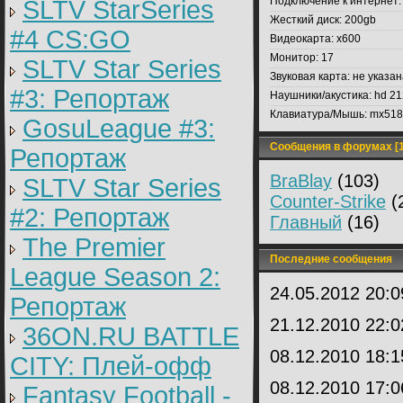
Подключение к интернет:
SLTV StarSeries
Жесткий диск:
200gb
#4 CS:GO
Видеокарта:
x600
Монитор:
17
SLTV Star Series
Звуковая карта:
не указан
#3: Репортаж
Наушники/акустика:
hd 21
Клавиатура/Мышь:
mx518
GosuLeague #3:
Сообщения в форумах [1
Репортаж
BraBlay
(103)
SLTV Star Series
Counter-Strike
(
#2: Репортаж
Главный
(16)
The Premier
Последние сообщения
League Season 2:
24.05.2012 20:
Репортаж
21.12.2010 22:
36ON.RU BATTLE
08.12.2010 18:
CITY: Плей-офф
08.12.2010 17:
Fantasy Football -