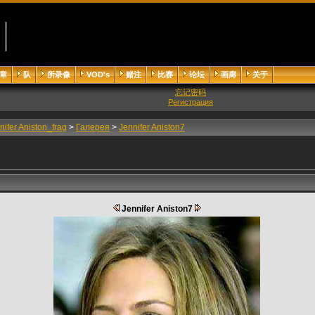
章
队
所录像
VOD's
赌注
比赛
论坛
画廊
关于
忘记密码
Регистрация
nifer Aniston_frag
>
Галерея
>
Jennifer Aniston7
Jennifer Aniston7