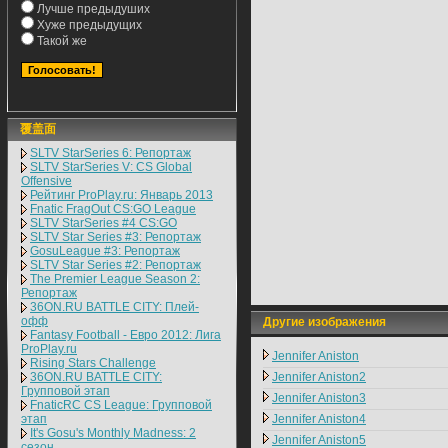
Лучше предыдуших
Хуже предыдущих
Такой же
覆盖面
SLTV StarSeries 6: Репортаж
SLTV StarSeries V: CS Global
Offensive
Рейтинг ProPlay.ru: Январь 2013
Fnatic FragOut CS:GO League
SLTV StarSeries #4 CS:GO
SLTV Star Series #3: Репортаж
GosuLeague #3: Репортаж
SLTV Star Series #2: Репортаж
The Premier League Season 2:
Репортаж
36ON.RU BATTLE CITY: Плей-
офф
Другие изображения
Fantasy Football - Евро 2012: Лига
ProPlay.ru
Jennifer Aniston
Rising Stars Challenge
36ON.RU BATTLE CITY:
Jennifer Aniston2
Групповой этап
Jennifer Aniston3
FnaticRC CS League: Групповой
этап
Jennifer Aniston4
It's Gosu's Monthly Madness: 2
Jennifer Aniston5
сезон