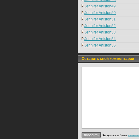
Jennifer Aniston49
Jennifer Aniston50
Jennifer Aniston51
Jennifer Aniston52
Jennifer Aniston53
Jennifer Aniston54
Jennifer Aniston55
Оставить свой комментарий
Вы должны быть
зареги