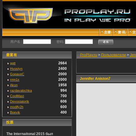
主要
资 讯
文
用户名 :
密码:
最富有
ProPlay.ru
>
Пользователи
>
Jen
2664
ggtt
2400
Hvostyn
2000
GopaveC
Jennifer Aniston7
2000
rmn1x
1958
Akon
994
razdavalochka
700
CoolMast
606
Devostatortk
600
modify2h
400
Boevik
投票
The Internaitonal 2015 был