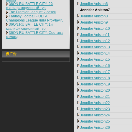
36ON.RU BATTLE CITY: 2й
Jennifer Aniston6
квалификационный тур
Jennifer Aniston7
The Premier League: 2 cезон
Fantasy Football - UEFA
Jennifer Aniston8
Champions League лига ProPlay.ru
Jennifer Aniston9
36ON.RU BATTLE CITY: 1й
квалификационный тур
Jennifer Aniston10
36ON.RU BATTLE CITY: Составы
Jennifer Aniston11
команд
Jennifer Aniston12
Jennifer Aniston13
Jennifer Aniston14
做广告
Jennifer Aniston15
Jennifer Aniston16
Jennifer Aniston17
Jennifer Aniston18
Jennifer Aniston19
Jennifer Aniston20
Jennifer Aniston21
Jennifer Aniston22
Jennifer Aniston23
Jennifer Aniston24
Jennifer Aniston25
Jennifer Aniston26