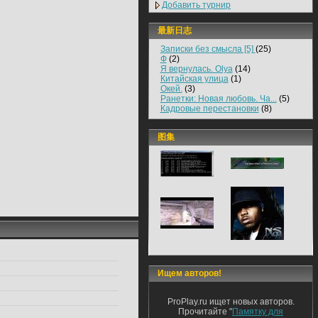
Добавить турнир
最新日志
Записки без смысла [5]
(25)
Ф
(2)
Я вернулась. Olya
(14)
Китайская улица
(1)
Окей.
(3)
Ранетки: Новая любовь. Ча...
(5)
Кадровые перестановки
(8)
图集
Ищем авторов!
ProPlay.ru ищет новых авторов.
Прочитайте "
Памятку для