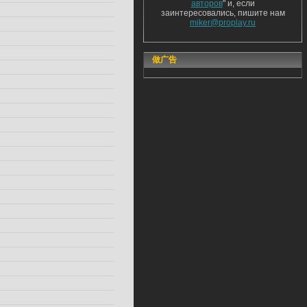
авторов
" и, если
заинтересовались, пишите нам
miker@proplay.ru
做广告