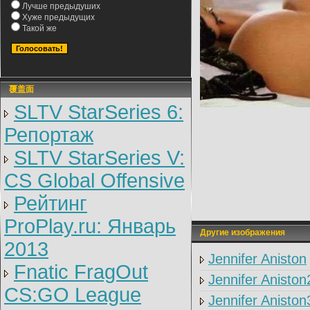
Лучше предыдуших
Хуже предыдущих
Такой же
覆盖面
SLTV StarSeries 6:
Репортаж
SLTV StarSeries V:
CS Global Offensive
Рейтинг
ProPlay.ru: Январь
Другие изображения
2013
Jennifer Aniston
Fnatic FragOut
Jennifer Aniston
CS:GO League
Jennifer Aniston