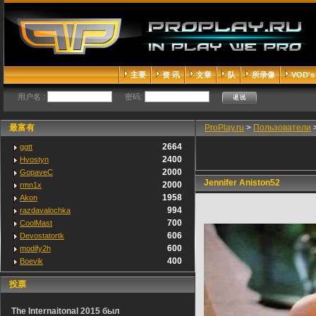
主要
资 讯
文章
队
所录像
VOD's
用户名 :
密码:
最富有
ProPlay.ru
>
Пользователи
2664
ggtt
2400
Hvostyn
2000
GopaveC
Jennifer Aniston52
2000
rmn1x
1958
Akon
994
razdavalochka
700
CoolMast
606
Devostatortk
600
modify2h
400
Boevik
投票
The Internaitonal 2015 был