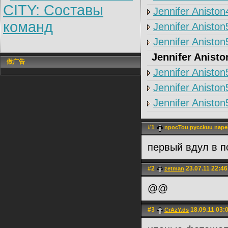
CITY: Составы
Jennifer Aniston
команд
Jennifer Aniston
Jennifer Aniston
Jennifer Anisto
做广告
Jennifer Aniston
Jennifer Aniston
Jennifer Aniston
#1
npocTou pycckuu nap
первый вдул в п
#2
23.07.11 22:46
zetman
@@
#3
18.09.11 03:
CrAzY.ds