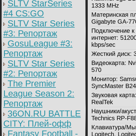
SLTV StarSeries
1333 MHz
#4 CS:GO
Материнская пл
Gigabyte GA-7
SLTV Star Series
Подключение к
#3: Репортаж
интернет:
5120
GosuLeague #3:
kbps/sec
Репортаж
Жесткий диск:
3
SLTV Star Series
Видеокарта:
Nv
570
#2: Репортаж
Монитор:
Sams
The Premier
SyncMaster B2
League Season 2:
Звуковая карта
Репортаж
RealTek
Наушники/акуст
36ON.RU BATTLE
Technics RP-F8
CITY: Плей-офф
Клавиатура/Мы
Fantasy Football -
Logitech, Logite