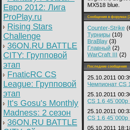
MX518 blue.
Евро 2012: Лига
ProPlay.ru
Сообщения в форумах [7
Rising Stars
Counter-Strike
(
Challenge
Турниры
(10)
BraBlay
(3)
36ON.RU BATTLE
Главный
(2)
CITY: Групповой
WarCraft III
(2)
этап
Последние сообщения
FnaticRC CS
25.10.2011 00:
League: Групповой
Чемпионат CS 1
этап
25.10.2011 00:
CS 1.6 45`000р 
It's Gosu's Monthly
Madness: 2 сезон
25.10.2011 00:
CS 1.6 45`000р 
36ON.RU BATTLE
05.10.2011 18: