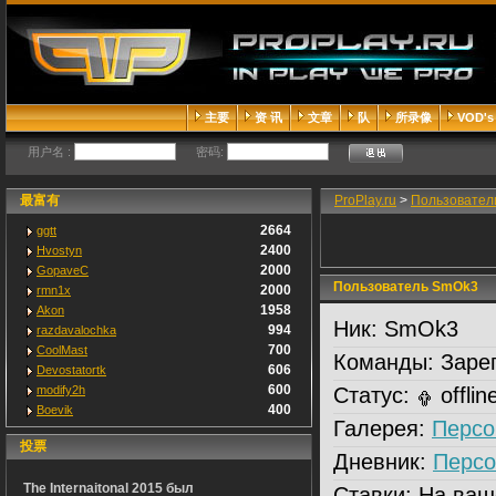
主要
资 讯
文章
队
所录像
VOD's
用户名 :
密码:
最富有
ProPlay.ru
>
Пользовател
2664
ggtt
2400
Hvostyn
2000
GopaveC
Пользователь SmOk3
2000
rmn1x
1958
Akon
Ник:
SmOk3
994
razdavalochka
700
CoolMast
Команды:
Зарег
606
Devostatortk
600
modify2h
Статус:
offlin
400
Boevik
Галерея:
Персо
投票
Дневник:
Персо
The Internaitonal 2015 был
Ставки:
На ваш