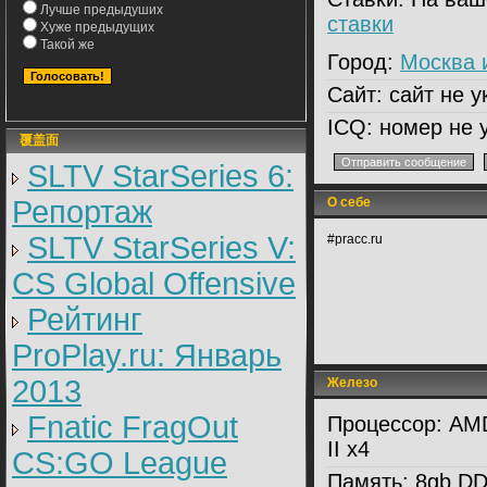
Лучше предыдуших
ставки
Хуже предыдущих
Такой же
Город:
Москва 
Сайт:
сайт не у
ICQ:
номер не 
覆盖面
SLTV StarSeries 6:
Репортаж
О себе
SLTV StarSeries V:
#pracc.ru
CS Global Offensive
Рейтинг
ProPlay.ru: Январь
2013
Железо
Fnatic FragOut
Процессор:
AMD
II x4
CS:GO League
Память:
8gb DDR