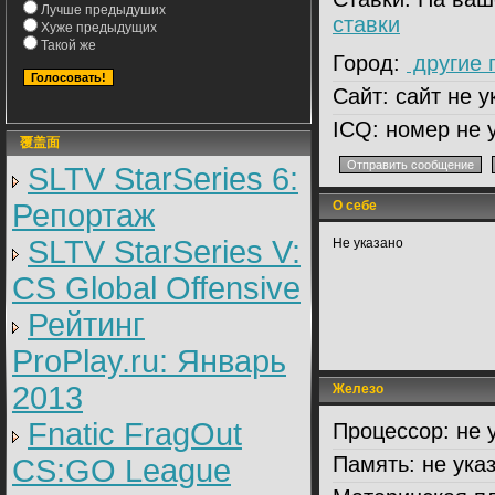
Лучше предыдуших
ставки
Хуже предыдущих
Такой же
Город:
другие 
Сайт:
сайт не у
ICQ:
номер не 
覆盖面
SLTV StarSeries 6:
Репортаж
О себе
SLTV StarSeries V:
Не указано
CS Global Offensive
Рейтинг
ProPlay.ru: Январь
2013
Железо
Fnatic FragOut
Процессор:
не 
Память:
не ука
CS:GO League