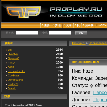
主要
资 讯
文章
队
所录像
VOD's
用户名 :
密码:
最富有
ProPlay.ru
>
Пользовател
2664
ggtt
2400
Hvostyn
2000
GopaveC
Пользователь haze
2000
rmn1x
1958
Akon
Ник:
haze
994
razdavalochka
700
CoolMast
Команды:
Зарег
606
Devostatortk
600
modify2h
Статус:
offlin
400
Boevik
Галерея:
Персо
投票
Дневник:
Персо
The Internaitonal 2015 был
Ставки:
На ваш