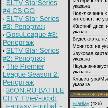
Материнская пл
SLTV StarSeries
указана
#4 CS:GO
Подключение к
SLTV Star Series
интернет:
не ук
#3: Репортаж
Жесткий диск:
н
указан
GosuLeague #3:
Видеокарта:
не 
Репортаж
Монитор:
не ук
SLTV Star Series
Звуковая карта
#2: Репортаж
указана
The Premier
Наушники/акуст
указаны
League Season 2:
Клавиатура/Мы
Репортаж
указана
36ON.RU BATTLE
Сообщения в форумах [4
CITY: Плей-офф
BraBlay
(426)
Fantasy Football -