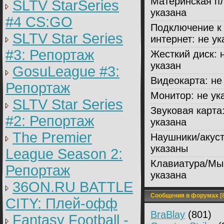
Материнская пл
SLTV StarSeries
указана
#4 CS:GO
Подключение к
SLTV Star Series
интернет:
не ук
#3: Репортаж
Жесткий диск:
н
указан
GosuLeague #3:
Видеокарта:
не 
Репортаж
Монитор:
не ук
SLTV Star Series
Звуковая карта
#2: Репортаж
указана
The Premier
Наушники/акуст
указаны
League Season 2:
Клавиатура/Мы
Репортаж
указана
36ON.RU BATTLE
Сообщения в форумах [8
CITY: Плей-офф
BraBlay
(801)
Fantasy Football -