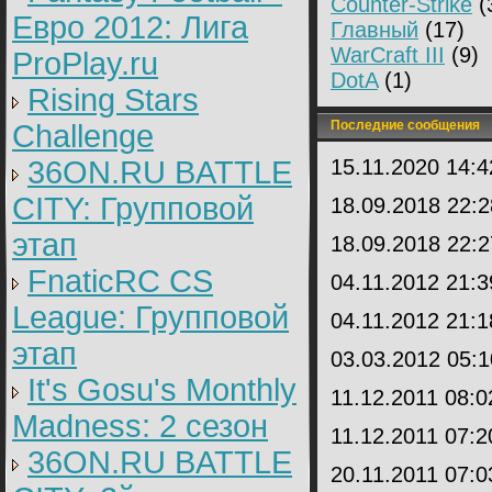
Counter-Strike
(
Евро 2012: Лига
Главный
(17)
WarCraft III
(9)
ProPlay.ru
DotA
(1)
Rising Stars
Последние сообщения
Challenge
36ON.RU BATTLE
15.11.2020 14:
CITY: Групповой
18.09.2018 22:
этап
18.09.2018 22:
FnaticRC CS
04.11.2012 21:
League: Групповой
04.11.2012 21:
этап
03.03.2012 05:
It's Gosu's Monthly
11.12.2011 08:
Madness: 2 сезон
11.12.2011 07:
36ON.RU BATTLE
20.11.2011 07: