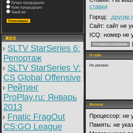
Лучше предыдуших
ставки
Хуже предыдущих
Такой же
Город:
другие 
Сайт:
сайт не у
ICQ:
номер не 
覆盖面
SLTV StarSeries 6:
Репортаж
О себе
SLTV StarSeries V:
Не указано
CS Global Offensive
Рейтинг
ProPlay.ru: Январь
2013
Железо
Fnatic FragOut
Процессор:
не 
Память:
не ука
CS:GO League