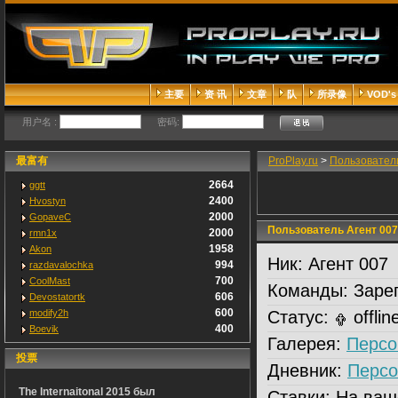
主要
资 讯
文章
队
所录像
VOD's
用户名 :
密码:
最富有
ProPlay.ru
>
Пользовател
2664
ggtt
2400
Hvostyn
2000
GopaveC
Пользователь Агент 007
2000
rmn1x
1958
Akon
Ник:
Агент 007
994
razdavalochka
700
CoolMast
Команды:
Зарег
606
Devostatortk
600
modify2h
Статус:
offlin
400
Boevik
Галерея:
Персо
投票
Дневник:
Персо
The Internaitonal 2015 был
Ставки:
На ваш