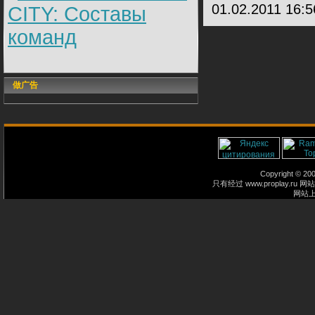
01.02.2011 16:
CITY: Составы
команд
做广告
Copyright © 2
只有经过 www.proplay
网站