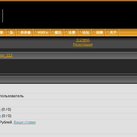
章
队
所录像
VOD's
赌注
比赛
论坛
画廊
关于
忘记密码
Регистрация
igo_112
пользователь
я
(0 / 0)
к
(0 / 0)
Рублей.
Ваши ставки