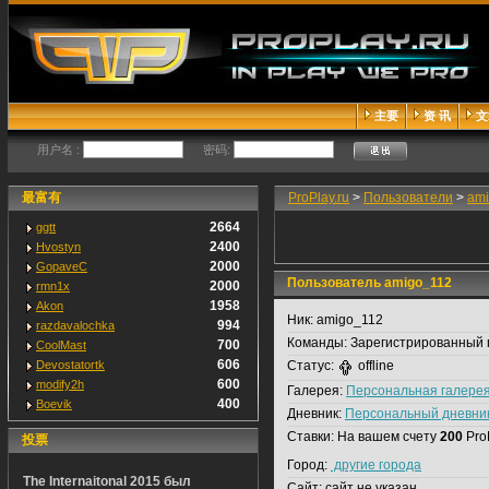
主要
资 讯
文
用户名 :
密码:
最富有
ProPlay.ru
>
Пользователи
>
am
2664
ggtt
2400
Hvostyn
2000
GopaveC
Пользователь amigo_112
2000
rmn1x
1958
Akon
Ник:
amigo_112
994
razdavalochka
Команды:
Зарегистрированный 
700
CoolMast
606
Devostatortk
Статус:
offline
600
modify2h
Галерея:
Персональная галере
400
Boevik
Дневник:
Персональный дневни
Ставки:
На вашем счету
200
Pro
投票
Город:
другие города
The Internaitonal 2015 был
Сайт:
сайт не указан