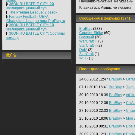
Наушники/акустика:
не указаны
36ON.RU BATTLE CITY: 2й
Клавиатура/Мышь:
не указана
квалификационный тур
The Premier League: 2 cезон
Fantasy Football - UEFA
Сообщения в форумах [374]
Champions League лига ProPlay.ru
36ON.RU BATTLE CITY: 1й
BraBlay
(283)
квалификационный тур
Counter-Strike
(60)
36ON.RU BATTLE CITY: Составы
Главный
(20)
команд
WarCraft III
(5)
StarCraft II
(2)
DotA
(2)
StarCraft
(1)
做广告
WCG
(1)
Последние сообщения
24.06.2012 12:47
BraBlay
>
Отга
07.11.2010 16:41
BraBlay
>
Пиф-п
30.10.2010 18:39
BraBlay
>
ed1k
29.10.2010 12:39
BraBlay
>
CrrA
27.10.2010 22:33
BraBlay
>
Спарт
25.10.2010 18:06
BraBlay
>
Моя 
16.10.2010 00:31
BraBlay
>
Dosia
30.09.2010 12:31
BraBlay
>
Пого