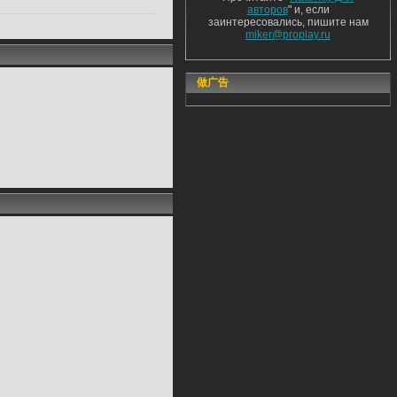
авторов
" и, если
заинтересовались, пишите нам
miker@proplay.ru
做广告