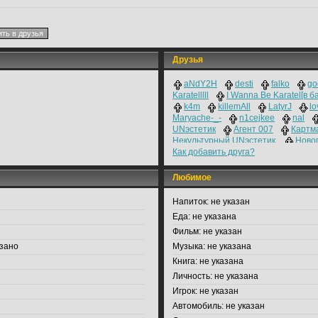
Друзья
aNdY2H
desti
falko
go
Karatelllll
I Wanna Be Karatel[в б
k4m
killemAll
LatyrJ
lo
Maryache-_-
n1cejkee
nal
UNэстетик
Агент 007
Картм
Некультурный UNэстетик.
Ново
Как добавить друга?
ПОВАРЫ_ОГБЭБ_ояебу
Псайд
см3ха
яПОС зДЕСЬ
Любимое
Напиток:
не указан
Еда:
не указана
Фильм:
не указан
зано
Музыка:
не указана
Книга:
не указана
Личность:
не указана
Игрок:
не указан
Автомобиль:
не указан