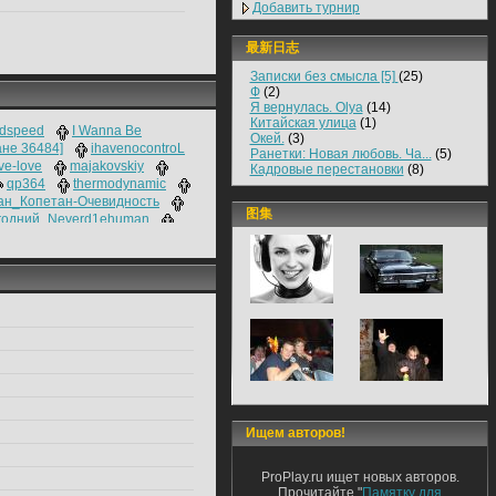
Добавить турнир
最新日志
Записки без смысла [5]
(25)
Ф
(2)
Я вернулась. Olya
(14)
Китайская улица
(1)
dspeed
I Wanna Be
Окей.
(3)
ане 36484]
ihavenocontroL
Ранетки: Новая любовь. Ча...
(5)
ve-love
majakovskiy
Кадровые перестановки
(8)
qp364
thermodynamic
ан_Копетан-Очевидность
图集
годний_Neverd1ehumаn
ак
эТО яПОС
Я плачу от
Ищем авторов!
ProPlay.ru ищет новых авторов.
Прочитайте "
Памятку для