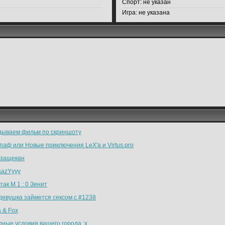
Спорт:
не указан
Игра:
не указана
дываем фильм по скриншоту
аф или Новые приключения LeX'a и Virtus.pro
 защекан
aazYyyy
ак М 1 : 0 Зенит
девушка займется сексом с #1238
 & Fox
дные условия вашего города :x