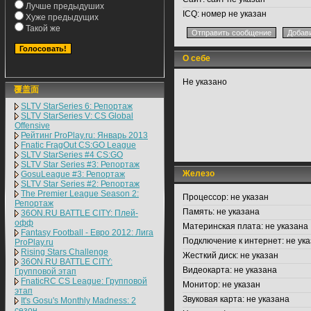
Лучше предыдуших
ICQ:
номер не указан
Хуже предыдущих
Такой же
О себе
Не указано
覆盖面
SLTV StarSeries 6: Репортаж
SLTV StarSeries V: CS Global
Offensive
Рейтинг ProPlay.ru: Январь 2013
Fnatic FragOut CS:GO League
SLTV StarSeries #4 CS:GO
SLTV Star Series #3: Репортаж
Железо
GosuLeague #3: Репортаж
SLTV Star Series #2: Репортаж
The Premier League Season 2:
Процессор:
не указан
Репортаж
Память:
не указана
36ON.RU BATTLE CITY: Плей-
офф
Материнская плата:
не указана
Fantasy Football - Евро 2012: Лига
Подключение к интернет:
не ука
ProPlay.ru
Rising Stars Challenge
Жесткий диск:
не указан
36ON.RU BATTLE CITY:
Видеокарта:
не указана
Групповой этап
FnaticRC CS League: Групповой
Монитор:
не указан
этап
Звуковая карта:
не указана
It's Gosu's Monthly Madness: 2
сезон