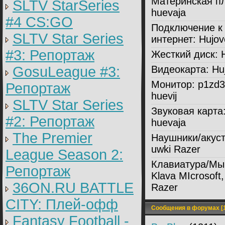
Материнская пл
SLTV StarSeries
huevaja
#4 CS:GO
Подключение к
SLTV Star Series
интернет:
Hujov
#3: Репортаж
Жесткий диск:
H
GosuLeague #3:
Видеокарта:
Huj
Монитор:
p1zd3
Репортаж
huevij
SLTV Star Series
Звуковая карта
#2: Репортаж
huevaja
The Premier
Наушники/акуст
uwki Razer
League Season 2:
Клавиатура/Мы
Репортаж
Klava MIcrosoft
36ON.RU BATTLE
Razer
CITY: Плей-офф
Сообщения в форумах [1
Fantasy Football -