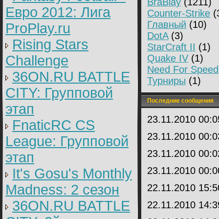
BraBlay
(1211)
Евро 2012: Лига
Counter-Strike
(
Главный
(10)
ProPlay.ru
DotA
(3)
Rising Stars
StarCraft II
(1)
Challenge
Quake IV
(1)
Need For Speed
36ON.RU BATTLE
Турниры
(1)
CITY: Групповой
Последние сообщения
этап
23.11.2010 00:
FnaticRC CS
23.11.2010 00:
League: Групповой
23.11.2010 00:
этап
23.11.2010 00:
It's Gosu's Monthly
Madness: 2 сезон
22.11.2010 15:
36ON.RU BATTLE
22.11.2010 14: