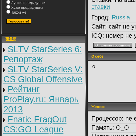
Лучше предыдуших
ставки
Хуже предыдущих
Такой же
Город:
Russia
Сайт:
сайт не у
ICQ:
номер не 
覆盖面
SLTV StarSeries 6:
Репортаж
О себе
SLTV StarSeries V:
:O
CS Global Offensive
Рейтинг
ProPlay.ru: Январь
2013
Железо
Fnatic FragOut
Процессор:
ne e
Память:
O_O
CS:GO League