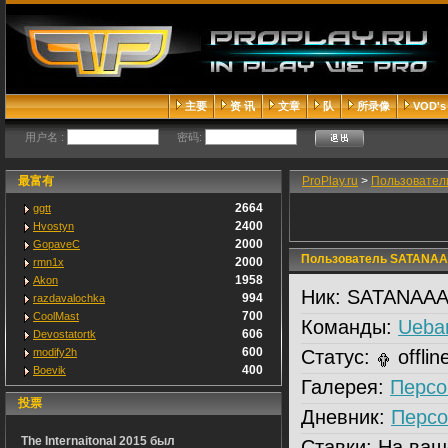
主要
资 讯
文章
队
所录像
VOD's
用户名 :
密码:
最富有
ProPlay.ru
>
Пользовател
2664
ggtt
2400
Hvostyn
2000
GopaveC
Пользователь SATANAAA
2000
rmn1x
1958
Akon
Ник:
SATANAAAA
994
razdavalochka
700
CoolMast
Команды:
Ueban
606
Devostatortk
600
modify2h
Статус:
offlin
400
Boevik
Галерея:
Персо
投票
Дневник:
Персо
The Internaitonal 2015 был
Ставки:
На ваш