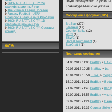
Наушники/акустика:
не указаны
36ON.RU BATTLE CITY: 2й
Клавиатура/Мышь:
не указана
квалификационный тур
The Premier League: 2 cезон
Fantasy Football - UEFA
Сообщения в форумах [305]
Champions League лига ProPlay.ru
36ON.RU BATTLE CITY: 1й
BraBlay
(272)
квалификационный тур
Главный
(17)
36ON.RU BATTLE CITY: Составы
Counter-Strike
(12)
команд
WCG
(1)
ESWC
(1)
Unreal Tournament
(1)
StarCraft II
(1)
做广告
Последние сообщения
04.06.2012 11:06
BraBlay
>
НАРО
09.05.2012 10:25
BraBlay
>
1st
16.04.2012 13:50
ESWC
>
megap
15.10.2011 19:21
BraBlay
>
В эф
21.09.2011 21:48
BraBlay
>
Кто г
19.09.2011 16:55
BraBlay
>
у ког
09.09.2011 21:24
BraBlay
>
В ка
22.08.2011 19:37
Counter-Strike