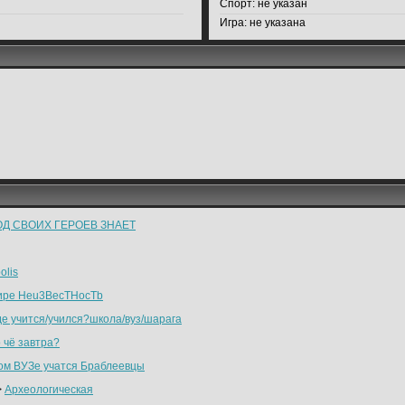
Спорт:
не указан
Игра:
не указана
Д СВОИХ ГЕРОЕВ ЗНАЕТ
olis
ире Heu3BecTHocTb
де учится/учился?школа/вуз/шарага
о чё завтра?
ком ВУЗе учатся Браблеевцы
>
Археологическая