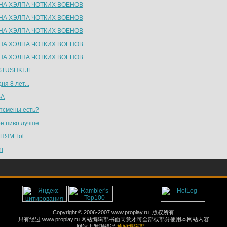
НА ХЭЛПА ЧОТКИХ ВОЕНОВ
НА ХЭЛПА ЧОТКИХ ВОЕНОВ
НА ХЭЛПА ЧОТКИХ ВОЕНОВ
НА ХЭЛПА ЧОТКИХ ВОЕНОВ
НА ХЭЛПА ЧОТКИХ ВОЕНОВ
TUSHKI JE
ня 8 лет...
ВА
тсмены есть?
ое пиво лучше
НЯМ :lol:
i
Copyright © 2006-2007 www.proplay.ru. 版权所有
只有经过 www.proplay.ru 网站编辑部书面同意才可全部或部分使用本网站内容
网站上发现错误
通知编辑部。