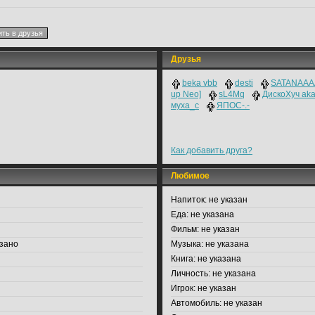
Друзья
beka vbb
desti
SATANAAAA
up Neo]
sL4Mq
ДискоХуч ak
муха_с
ЯПОС-.-
Как добавить друга?
Любимое
Напиток:
не указан
Еда:
не указана
Фильм:
не указан
зано
Музыка:
не указана
Книга:
не указана
Личность:
не указана
Игрок:
не указан
Автомобиль:
не указан