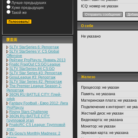
Лучше предыдуших
ICQ:
номер не указан
Хуже предыдущих
Такой же
О себе
Не указано
覆盖面
SLTV StarSeries 6: Репортаж
SLTV StarSeries V: CS Global
Offensive
Рейтинг ProPlay.ru: Январь 2013
Fnatic FragOut CS:GO League
SLTV StarSeries #4 CS:GO
SLTV Star Series #3: Репортаж
Железо
GosuLeague #3: Репортаж
SLTV Star Series #2: Репортаж
The Premier League Season 2:
Процессор:
не указан
Репортаж
Память:
не указана
36ON.RU BATTLE CITY: Плей-
офф
Материнская плата:
не указана
Fantasy Football - Евро 2012: Лига
Подключение к интернет:
не ука
ProPlay.ru
Rising Stars Challenge
Жесткий диск:
не указан
36ON.RU BATTLE CITY:
Видеокарта:
не указана
Групповой этап
FnaticRC CS League: Групповой
Монитор:
не указан
этап
Звуковая карта:
не указана
It's Gosu's Monthly Madness: 2
сезон