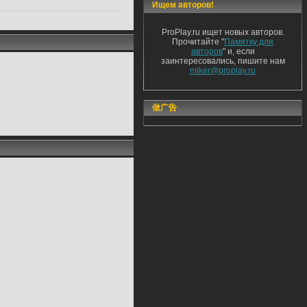
Ищем авторов!
ProPlay.ru ищет новых авторов.
Прочитайте "
Памятку для
авторов
" и, если
заинтересовались, пишите нам
miker@proplay.ru
做广告