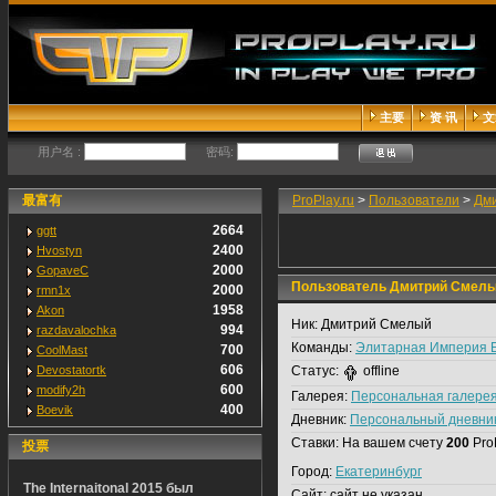
主要
资 讯
文
用户名 :
密码:
最富有
ProPlay.ru
>
Пользователи
>
Дм
2664
ggtt
2400
Hvostyn
2000
GopaveC
Пользователь Дмитрий Смел
2000
rmn1x
1958
Akon
Ник:
Дмитрий Смелый
994
razdavalochka
Команды:
Элитарная Империя 
700
CoolMast
606
Devostatortk
Статус:
offline
600
modify2h
Галерея:
Персональная галере
400
Boevik
Дневник:
Персональный дневни
Ставки:
На вашем счету
200
Pro
投票
Город:
Екатеринбург
The Internaitonal 2015 был
Сайт:
сайт не указан