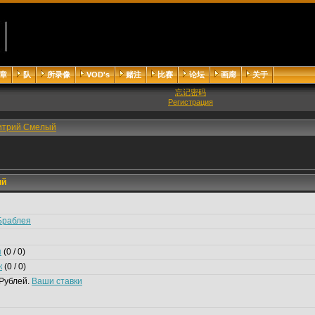
章
队
所录像
VOD's
赌注
比赛
论坛
画廊
关于
忘记密码
Регистрация
итрий Смелый
ый
Браблея
я
(0 / 0)
к
(0 / 0)
Рублей.
Ваши ставки