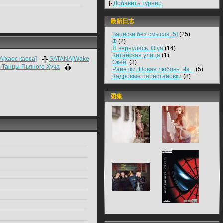
Добавить турнир
最新日志
Записки без смысла [5]
(25)
Ф
(2)
Я вернулась. Olya
(14)
Китайская улица
(1)
[хаес каеса]
SATANA[Wake
Окей.
(3)
a Танцы Пьяного Хуча
Ранетки: Новая любовь. Ча...
(5)
Кадровые перестановки
(8)
图集