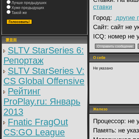
Лучше предыдуших
ставки
Хуже предыдущих
Такой же
Город:
другие 
Сайт:
сайт не у
ICQ:
номер не у
覆盖面
SLTV StarSeries 6:
Репортаж
О себе
SLTV StarSeries V:
Не указано
CS Global Offensive
Рейтинг
ProPlay.ru: Январь
2013
Железо
Fnatic FragOut
Процессор:
не 
Память:
не ука
CS:GO League