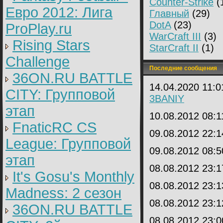
Counter-Strike
(
Евро 2012: Лига
Главный
(29)
DotA
(23)
ProPlay.ru
WarCraft III
(3)
Rising Stars
StarCraft II
(1)
Challenge
Последние сообщения
36ON.RU BATTLE
14.04.2020 11:
CITY: Групповой
3BANIY
этап
10.08.2012 08:
FnaticRC CS
09.08.2012 22:
League: Групповой
09.08.2012 08:
этап
08.08.2012 23:
It's Gosu's Monthly
08.08.2012 23:
Madness: 2 сезон
08.08.2012 23:
36ON.RU BATTLE
08.08.2012 23: