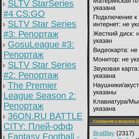
Материнская пл
SLTV StarSeries
указана
#4 CS:GO
Подключение к
SLTV Star Series
интернет:
не ук
#3: Репортаж
Жесткий диск:
н
указан
GosuLeague #3:
Видеокарта:
не 
Репортаж
Монитор:
не ук
SLTV Star Series
Звуковая карта
#2: Репортаж
указана
The Premier
Наушники/акуст
указаны
League Season 2:
Клавиатура/Мы
Репортаж
указана
36ON.RU BATTLE
Сообщения в форумах [2
CITY: Плей-офф
BraBlay
(2317)
Fantasy Football -