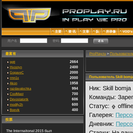
主要
资 讯
文章
队
所录像
VOD's
用户名 :
密码:
最富有
ProPlay.ru
>
Пользовател
2664
ggtt
2400
Hvostyn
2000
GopaveC
Пользователь Skill bomja 
2000
rmn1x
1958
Akon
Ник:
Skill bomja 
994
razdavalochka
700
CoolMast
Команды:
Зарег
606
Devostatortk
600
modify2h
Статус:
offlin
400
Boevik
Галерея:
Персо
投票
Дневник:
Персо
The Internaitonal 2015 был
Ставки:
На ваш