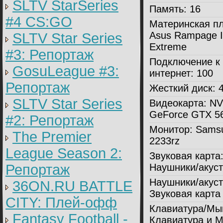
SLTV StarSeries
Память:
16
#4 CS:GO
Материнская пл
Asus Rampage I
SLTV Star Series
Extreme
#3: Репортаж
Подключение к
GosuLeague #3:
интернет:
100
Репортаж
Жесткий диск:
4
SLTV Star Series
Видеокарта:
NV
GeForce GTX 56
#2: Репортаж
Монитор:
Sams
The Premier
2233rz
League Season 2:
Звуковая карта
Репортаж
Наушники/акуст
Наушники/акуст
36ON.RU BATTLE
Звуковая карта
CITY: Плей-офф
Клавиатура/Мы
Fantasy Football -
Клавиатура и 