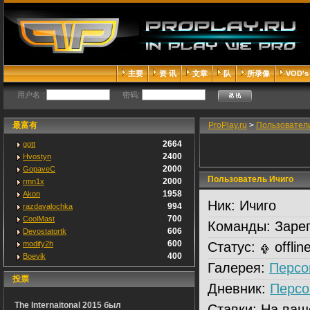
主要
资 讯
文章
队
所录像
VOD's
用户名 :
密码:
最富有
ProPlay.ru
>
Пользовател
2664
ggtt
2400
Hvostyn
2000
GopaveC
Пользователь Ичиго
2000
rmn1x
1958
Akon
Ник:
Ичиго
994
razdavalochka
700
CoolMast
Команды:
Зарег
606
Devostatortk
600
modify2h
Статус:
offlin
400
Boevik
Галерея:
Персо
投票
Дневник:
Персо
The Internaitonal 2015 был
Ставки:
На ваш