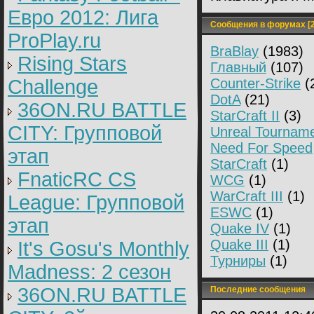
Евро 2012: Лига
Сообщения в форумах [2
ProPlay.ru
BraBlay
(1983)
Rising Stars
Главный
(107)
Challenge
Counter-Strike
(
DotA
(21)
36ON.RU BATTLE
StarCraft II
(3)
CITY: Групповой
Unreal Tournam
Need For Speed
этап
StarCraft
(1)
FnaticRC CS
WCG
(1)
WarCraft III
(1)
League: Групповой
ESWC
(1)
этап
Quake IV
(1)
Quake III
(1)
It's Gosu's Monthly
Турниры
(1)
Madness: 2 сезон
36ON.RU BATTLE
Последние сообщения