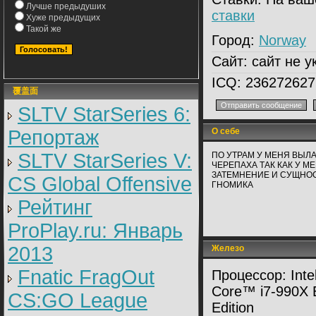
Лучше предыдуших
ставки
Хуже предыдущих
Такой же
Город:
Norway
Сайт:
сайт не у
ICQ:
236272627
覆盖面
SLTV StarSeries 6:
Репортаж
О себе
SLTV StarSeries V:
ПО УТРАМ У МЕНЯ ВЫЛ
ЧЕРЕПАХА ТАК КАК У М
ЗАТЕМНЕНИЕ И СУЩНОС
CS Global Offensive
ГНОМИКА
Рейтинг
ProPlay.ru: Январь
2013
Железо
Fnatic FragOut
Процессор:
Inte
Core™ i7-990X 
CS:GO League
Edition