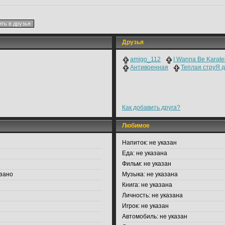
Друзья
amigo_112
I Wanna Be Karatell
Антивоенная
Теплая струЯ 
Как добавить друга?
Любимое
Напиток:
не указан
Еда:
не указана
Фильм:
не указан
зано
Музыка:
не указана
Книга:
не указана
Личность:
не указана
Игрок:
не указан
Автомобиль:
не указан