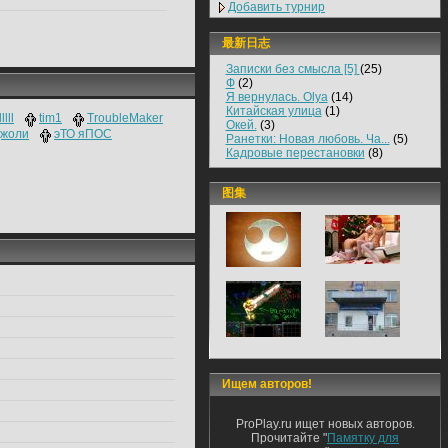
Добавить турнир
最新日志
Записки без смысла [5]
(25)
Ф
(2)
Я вернулась. Olya
(14)
Китайская улица
(1)
lll
tim1
TroubleMaker
Окей.
(3)
джоли
эТО яПОС
Ранетки: Новая любовь. Ча...
(5)
Кадровые перестановки
(8)
图集
Ищем авторов!
ProPlay.ru ищет новых авторов.
Прочитайте "
Памятку для