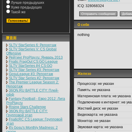
Лучше предыдуших
ICQ:
328068324
Хуже предыдущих
Такой же
О себе
nothing
覆盖面
SLTV StarSeries 6: Репортаж
SLTV StarSeries V: CS Global
Offensive
Рейтинг ProPlay.ru: Январь 2013
Fnatic FragOut CS:GO League
SLTV StarSeries #4 CS:GO
SLTV Star Series #3: Репортаж
Железо
GosuLeague #3: Репортаж
SLTV Star Series #2: Репортаж
The Premier League Season 2:
Процессор:
не указан
Репортаж
Память:
не указана
36ON.RU BATTLE CITY: Плей-
офф
Материнская плата:
не указана
Fantasy Football - Евро 2012: Лига
Подключение к интернет:
не ука
ProPlay.ru
Rising Stars Challenge
Жесткий диск:
не указан
36ON.RU BATTLE CITY:
Видеокарта:
не указана
Групповой этап
FnaticRC CS League: Групповой
Монитор:
не указан
этап
Звуковая карта:
не указана
It's Gosu's Monthly Madness: 2
сезон