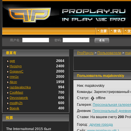
主要
资 讯
文
用户名 :
密码:
最富有
ProPlay.ru
>
Пользователи
>
maj
2664
ggtt
2400
Hvostyn
2000
GopaveC
Пользователь majakovskiy
2000
rmn1x
1958
Akon
Ник:
majakovskiy
994
razdavalochka
Команды:
Зарегистрированный 
700
CoolMast
606
Devostatortk
Статус:
offline
600
modify2h
Галерея:
Персональная галере
400
Boevik
Дневник:
Персональный дневни
Ставки:
На вашем счету
200
Pro
投票
Город:
другие города
The Internaitonal 2015 был
Сайт:
www.proplay.ru ofc )