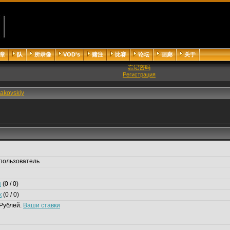
章
队
所录像
VOD's
赌注
比赛
论坛
画廊
关于
忘记密码
Регистрация
akovskiy
пользователь
я
(0 / 0)
к
(0 / 0)
Рублей.
Ваши ставки