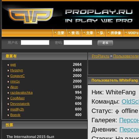
主要
资 讯
文章
队
所录像
VOD's
用户名 :
密码:
最富有
ProPlay.ru
>
Пользователи
2664
ggtt
2400
Hvostyn
2000
GopaveC
Пользователь WhiteFаng
2000
rmn1x
1958
Akon
Ник:
WhiteFаng
994
razdavalochka
700
CoolMast
Команды:
OldSc
606
Devostatortk
600
modify2h
Статус:
offline
400
Boevik
Галерея:
Персо
投票
Дневник:
Персо
The Internaitonal 2015 был
Ставки:
На ваше