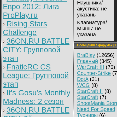
Наушники/
Евро 2012: Лига
акустика:
не
ProPlay.ru
указаны
Rising Stars
Клавиатура/
Мышь:
не
Challenge
указана
36ON.RU BATTLE
Сообщения в форумах [1
CITY: Групповой
BraBlay
(12656)
этап
Главный
(345)
FnaticRC CS
WarCraft III
(76)
Counter-Strike
(7
League: Групповой
DotA
(31)
этап
WCG
(8)
StarCraft II
(8)
It's Gosu's Monthly
StarCraft
(7)
Madness: 2 сезон
ShootMania Sto
36ON.RU BATTLE
Need For Speed
Турниры
(6)