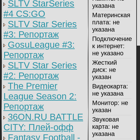
SLTV StarSeries
указана
#4 CS:GO
Материнская
плата:
не
SLTV Star Series
указана
#3: Репортаж
Подключение
GosuLeague #3:
к интернет:
не указано
Репортаж
Жесткий
SLTV Star Series
диск:
не
#2: Репортаж
указан
The Premier
Видеокарта:
не указана
League Season 2:
Монитор:
не
Репортаж
указан
36ON.RU BATTLE
Звуковая
CITY: Плей-офф
карта:
не
указана
Fantasy Football -