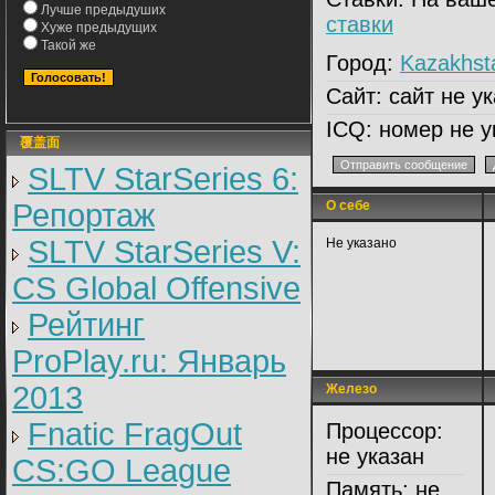
Лучше предыдуших
ставки
Хуже предыдущих
Такой же
Город:
Kazakhst
Сайт:
сайт не ук
ICQ:
номер не у
覆盖面
SLTV StarSeries 6:
Репортаж
О себе
Д
SLTV StarSeries V:
Не указано
CS Global Offensive
Рейтинг
ProPlay.ru: Январь
2013
Железо
Л
Fnatic FragOut
Процессор:
не указан
CS:GO League
Память:
не